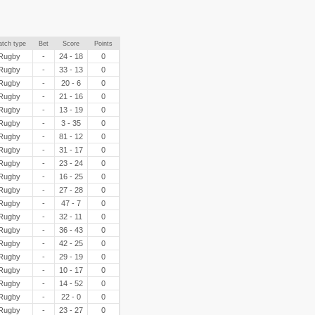
tch type
Bet
Score
Points
Rugby
-
24 - 18
0
Rugby
-
33 - 13
0
Rugby
-
20 - 6
0
Rugby
-
21 - 16
0
Rugby
-
13 - 19
0
Rugby
-
3 - 35
0
Rugby
-
81 - 12
0
Rugby
-
31 - 17
0
Rugby
-
23 - 24
0
Rugby
-
16 - 25
0
Rugby
-
27 - 28
0
Rugby
-
47 - 7
0
Rugby
-
32 - 11
0
Rugby
-
36 - 43
0
Rugby
-
42 - 25
0
Rugby
-
29 - 19
0
Rugby
-
10 - 17
0
Rugby
-
14 - 52
0
Rugby
-
22 - 0
0
Rugby
-
23 - 27
0