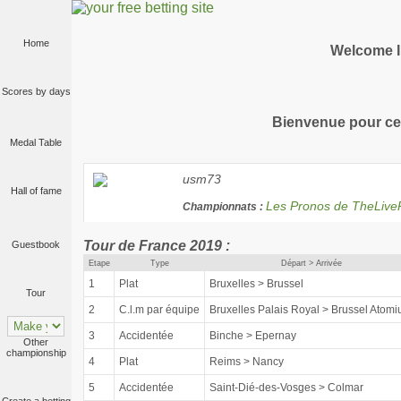
Home
Welcome I
Scores by days
Bienvenue pour cet
Medal Table
usm73
Hall of fame
Les Pronos de TheLiv
Championnats :
Tour de France 2019 :
Guestbook
Etape
Type
Départ > Arrivée
1
Plat
Bruxelles > Brussel
Tour
2
C.l.m par équipe
Bruxelles Palais Royal > Brussel Atom
3
Accidentée
Binche > Epernay
Other
championship
4
Plat
Reims > Nancy
5
Accidentée
Saint-Dié-des-Vosges > Colmar