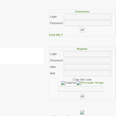
Connection
Login
Password
Lost ids ?
Register
Login
Password
Alias
Mail
Copy this code