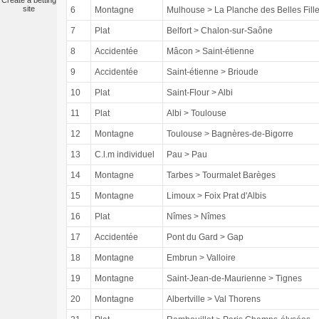
Create a betting
site
6
Montagne
Mulhouse > La Planche des Belles Fill
7
Plat
Belfort > Chalon-sur-Saône
8
Accidentée
Mâcon > Saint-étienne
9
Accidentée
Saint-étienne > Brioude
10
Plat
Saint-Flour > Albi
11
Plat
Albi > Toulouse
12
Montagne
Toulouse > Bagnères-de-Bigorre
13
C.l.m individuel
Pau > Pau
14
Montagne
Tarbes > Tourmalet Barèges
15
Montagne
Limoux > Foix Prat d'Albis
16
Plat
Nîmes > Nîmes
17
Accidentée
Pont du Gard > Gap
18
Montagne
Embrun > Valloire
19
Montagne
Saint-Jean-de-Maurienne > Tignes
20
Montagne
Albertville > Val Thorens