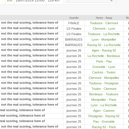
voir
28/07/2019 12h00
128 km
Journée
Home - Away
Ma
FINALE
Toulouse - Clermont
1/2 Finales
Clermont - Lyon
1/2 Finales
Toulouse - La Rochelle
BARRAGES
Lyon - Montpellier
BARRAGES
Racing 92 - La Rochelle
journee 26
Agen - Racing 92
journee 26
La Rochelle - Bordeaux
journee 26
Paris - Pau
journee 26
Grenoble - Lyon
journee 26
Castres - Toulon
journee 26
Clermont - Montpellier
journee 26
Toulouse - Perpignan
journee 25
Toulon - Clermont
journee 25
Bordeaux - Toulouse
journee 25
Montpellier - Paris
journee 25
Lyon - La Rochelle
journee 25
Agen - Castres
journee 25
Perpignan - Racing 92
journee 25
Pau - Grenoble
journee 24
Racing 92 - Paris