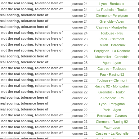
journee 24
Lyon - Bordeaux
journee 24
La Rochelle - Toulon
journee 24
Clermont - Perpignan
journee 24
Grenoble - Agen
journee 24
Castres - Montpellier
journee 24
Toulouse - Pau
journee 23
Paris - Clermont
journee 23
Toulon - Bordeaux
journee 23
Perpignan - La Rochelle
journee 23
Montpellier - Grenoble
journee 23
Agen - Lyon
journee 23
Castres - Toulouse
journee 23
Pau - Racing 92
journee 22
Toulouse - Clermont
journee 22
Racing 92 - Montpellier
journee 22
Grenoble - Toulon
journee 22
La Rochelle - Pau
journee 22
Lyon - Perpignan
journee 22
Paris - Agen
journee 22
Bordeaux - Castres
journee 21
Clermont - Racing 92
journee 21
Pau - Lyon
journee 21
Castres - La Rochelle