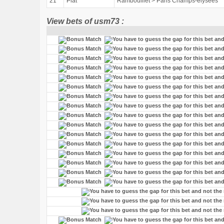
21
Plat
Rambouillet > Paris Champs-élysées
View bets of usm73 :