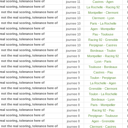
journee 11
Castres - Agen
journee 11
La Rochelle - Racing 92
journee 11
Montpellier - Clermont
journee 10
Clermont - Lyon
journee 10
Paris - La Rochelle
journee 10
Agen - Montpellier
journee 10
Pau - Toulouse
journee 10
Racing 92 - Grenoble
journee 10
Perpignan - Castres
journee 10
Bordeaux - Toulon
journee 9
Montpellier - Racing 92
journee 9
Lyon - Paris
journee 9
Toulouse - Bordeaux
journee 9
Castres - Pau
journee 9
Toulon - Perpignan
journee 9
La Rochelle - Agen
journee 9
Grenoble - Clermont
journee 8
Toulon - La Rochelle
journee 8
Bordeaux - Lyon
journee 8
Paris - Montpellier
journee 8
Racing 92 - Pau
journee 8
Perpignan - Toulouse
journee 8
Agen - Grenoble
journee 8
Clermont - Castres