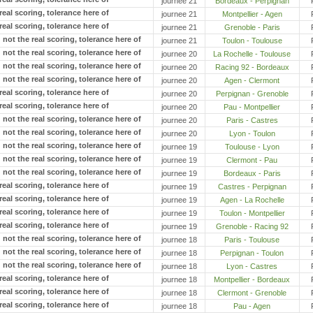
journee 21
Bordeaux - Perpignan
journee 21
Montpellier - Agen
journee 21
Grenoble - Paris
journee 21
Toulon - Toulouse
journee 20
La Rochelle - Toulouse
journee 20
Racing 92 - Bordeaux
journee 20
Agen - Clermont
journee 20
Perpignan - Grenoble
journee 20
Pau - Montpellier
journee 20
Paris - Castres
journee 20
Lyon - Toulon
journee 19
Toulouse - Lyon
journee 19
Clermont - Pau
journee 19
Bordeaux - Paris
journee 19
Castres - Perpignan
journee 19
Agen - La Rochelle
journee 19
Toulon - Montpellier
journee 19
Grenoble - Racing 92
journee 18
Paris - Toulouse
journee 18
Perpignan - Toulon
journee 18
Lyon - Castres
journee 18
Montpellier - Bordeaux
journee 18
Clermont - Grenoble
journee 18
Pau - Agen