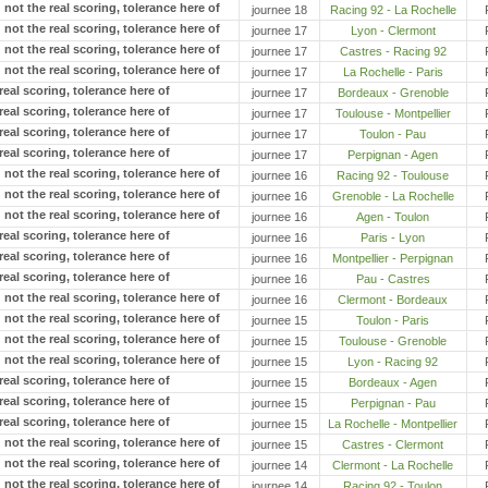
journee 18
Racing 92 - La Rochelle
journee 17
Lyon - Clermont
journee 17
Castres - Racing 92
journee 17
La Rochelle - Paris
journee 17
Bordeaux - Grenoble
journee 17
Toulouse - Montpellier
journee 17
Toulon - Pau
journee 17
Perpignan - Agen
journee 16
Racing 92 - Toulouse
journee 16
Grenoble - La Rochelle
journee 16
Agen - Toulon
journee 16
Paris - Lyon
journee 16
Montpellier - Perpignan
journee 16
Pau - Castres
journee 16
Clermont - Bordeaux
journee 15
Toulon - Paris
journee 15
Toulouse - Grenoble
journee 15
Lyon - Racing 92
journee 15
Bordeaux - Agen
journee 15
Perpignan - Pau
journee 15
La Rochelle - Montpellier
journee 15
Castres - Clermont
journee 14
Clermont - La Rochelle
journee 14
Racing 92 - Toulon