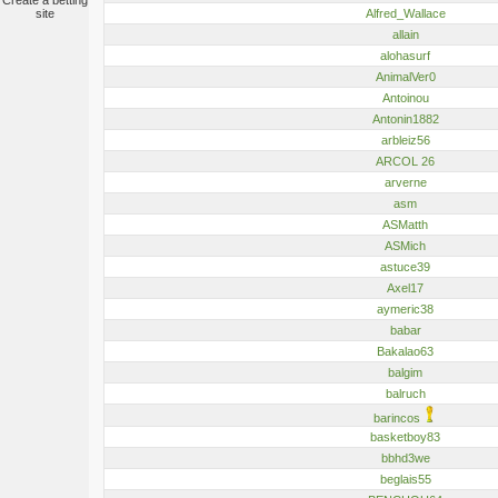
Create a betting
Alfred_Wallace
site
allain
alohasurf
AnimalVer0
Antoinou
Antonin1882
arbleiz56
ARCOL 26
arverne
asm
ASMatth
ASMich
astuce39
Axel17
aymeric38
babar
Bakalao63
balgim
balruch
barincos
basketboy83
bbhd3we
beglais55