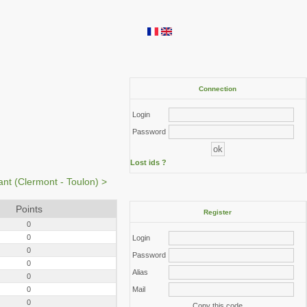
Connection
Login
Password
Lost ids ?
ant (Clermont - Toulon) >
Points
Register
0
0
Login
0
Password
0
Alias
0
0
Mail
0
Copy this code