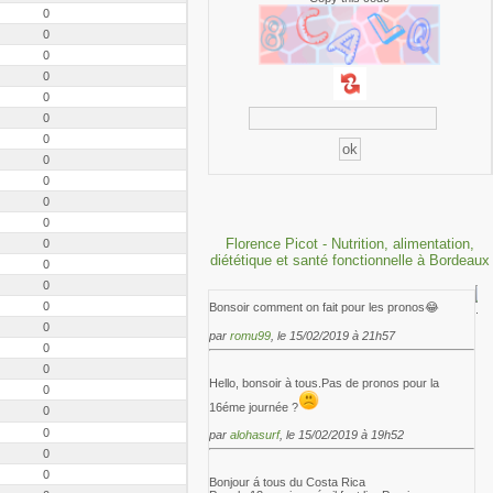
0
0
0
0
0
0
0
0
0
0
0
Florence Picot - Nutrition, alimentation,
0
diététique et santé fonctionnelle à Bordeaux
0
0
0
Bonsoir comment on fait pour les pronos😂
0
par
romu99
, le 15/02/2019 à 21h57
0
0
Hello, bonsoir à tous.Pas de pronos pour la
0
16éme journée ?
0
0
par
alohasurf
, le 15/02/2019 à 19h52
0
0
Bonjour á tous du Costa Rica