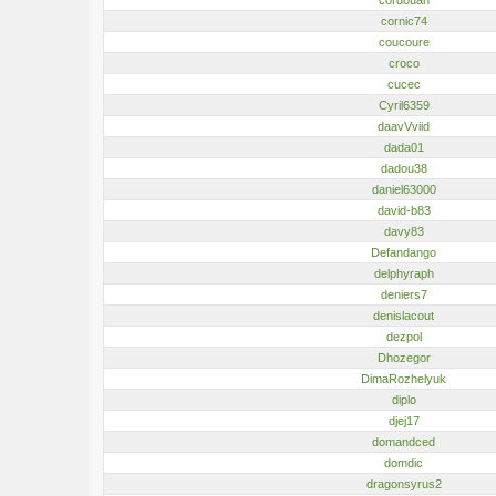
cornic74
coucoure
croco
cucec
Cyril6359
daavVviid
dada01
dadou38
daniel63000
david-b83
davy83
Defandango
delphyraph
deniers7
denislacout
dezpol
Dhozegor
DimaRozhelyuk
diplo
djej17
domandced
domdic
dragonsyrus2