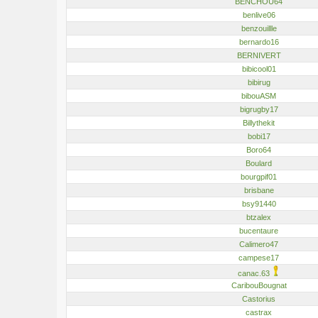
BENCHOU64
benlive06
benzouillle
bernardo16
BERNIVERT
bibicool01
bibirug
bibouASM
bigrugby17
Billythekit
bobi17
Boro64
Boulard
bourgpif01
brisbane
bsy91440
btzalex
bucentaure
Calimero47
campese17
canac.63
CaribouBougnat
Castorius
castrax