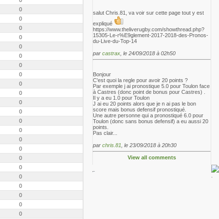
0
salut Chris.81, va voir sur cette page tout y est
0
expliqué
0
https://www.theliverugby.com/showthread.php?
15305-Le-r%E9glement-2017-2018-des-Pronos-
0
du-Live-du-Top-14
0
par
castrax
, le 24/09/2018 à 02h50
0
0
0
Bonjour
C'est quoi la regle pour avoir 20 points ?
0
Par exemple j ai pronostique 5.0 pour Toulon face
à Castres (donc point de bonus pour Castres) .
0
Il y a eu 1.0 pour Toulon
0
J ai eu 20 points alors que je n ai pas le bon
score mais bonus defensif pronostiqué.
0
Une autre personne qui a pronostiqué 6.0 pour
0
Toulon (donc sans bonus defensif) a eu aussi 20
points.
0
Pas clair...
0
par
chris.81
, le 23/09/2018 à 20h30
0
View all comments
0
0
0
0
0
0
0