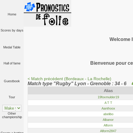
Home
Scores by days
Welcome I
Medal Table
Bienvenue pour cet
Hall of fame
< Match précédent (Bordeaux - La Rochelle)
Guestbook
Match type "Rugby" Lyon - Grenoble : 34 - 6
Alias
19foxmulder19
Tour
A T T
Aanthoox
Other
abelibo
championship
Albanor
Alform
Alform2847