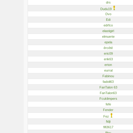
drs
Dudu19
Dvo
Edi
edrfco
elastigirl
elmuerte
epela
ércété
eric09
erik63
erton
eurral
Fabinou
fadoli63
FanTalon 63
FanTalon63
Fcuklimpers
fefe
Fender
Fez
fidji
fifi3617
filou