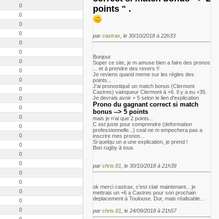
0
points " .
0
0
0
par
castrax
, le 30/10/2018 à 22h33
0
0
Bonjour
0
Super ce site, je m amuse bien a faire des pronos
... et à prendre des revers !!
0
Je reviens quand meme sur les règles des
0
points...
J'ai pronostiqué un match bonus (Clermont
0
Castres) vainqueur Clermont à +6. Il y a eu +35.
Je devrais avoir + 5 selon le lien d'explication
0
Prono du gagnant correct si match
0
bonus --> 5 points
0
mais je n'ai que 2 points...
C est juste pour comprendre (deformation
0
professionnelle...) ceal ne m empechera pas a
0
inscrire mes pronos...
Si quelqu un a une explication, je prend !
0
Bon rugby à tous
0
0
par
chris.81
, le 30/10/2018 à 21h39
0
0
ok merci castrax, c'est clair maintenant... je
0
mettrais un +6 a Castres pour son prochain
deplacement à Toulouse. Dur, mais réalisable...
0
0
par
chris.81
, le 24/09/2018 à 21h57
0