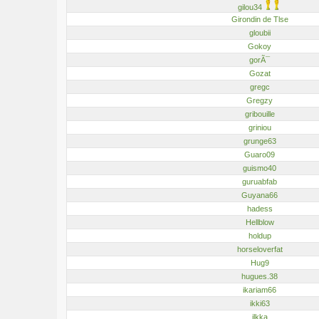
gilou34
Girondin de Tlse
gloubii
Gokoy
gorÃ¯
Gozat
gregc
Gregzy
gribouille
griniou
grunge63
Guaro09
guismo40
guruabfab
Guyana66
hadess
Hellblow
holdup
horseloverfat
Hug9
hugues.38
ikariam66
ikki63
ilkka