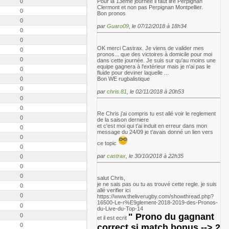
0
Pour la 13eme journée il faut lire Perpignan
Clermont et non pas Perpignan Montpellier.
0
Bon pronos
0
par
Guaro09
, le 07/12/2018 à 18h34
0
0
OK merci Castrax. Je viens de valider mes
0
pronos... que des victoires à domicile pour moi
0
dans cette journée. Je suis sur qu'au moins une
equipe gagnera à l'extérieur mais je n'ai pas le
0
fluide pour deviner laquelle ...
0
Bon WE rugbalistique
0
par
chris.81
, le 02/11/2018 à 20h53
0
0
Re Chris j'ai compris tu est allé voir le reglement
0
de la saison derniere
et c'est moi qui t'ai induit en erreur dans mon
0
message du 24/09 je t'avais donné un lien vers
0
ce topic
0
par
castrax
, le 30/10/2018 à 22h35
0
0
0
salut Chris,
je ne sais pas ou tu as trouvé cette regle. je suis
0
allé verifier ici
0
https://www.theliverugby.com/showthread.php?
16500-Le-r%E9glement-2018-2019-des-Pronos-
0
du-Live-du-Top-14
"
Prono du gagnant
0
et il est ecrit
0
correct si match bonus --> 2