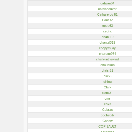
catalan64
catalanduvar
Cathare du 81
Causse
cece63
cedric
chab-19
chantal319
chapymuay
charette974
charly.inthewind
chausson
chris.81
cio56
cirilou
Clark
cleml31
cmr
cnx3
Cobras
cochebibi
Cocow
COPISAULT
cordouan