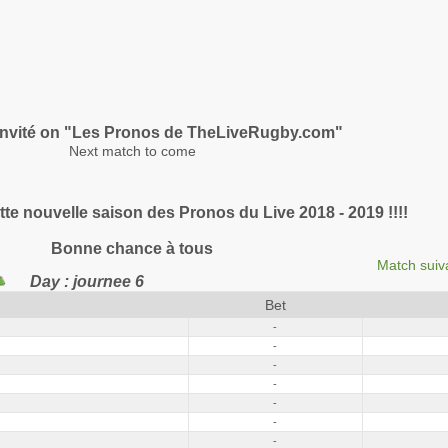
nvité on "Les Pronos de TheLiveRugby.com"
Next match to come
te nouvelle saison des Pronos du Live 2018 - 2019 !!!!
Bonne chance à tous
Match suiv
Day : journee 6
Bet
-
-
-
-
-
-
-