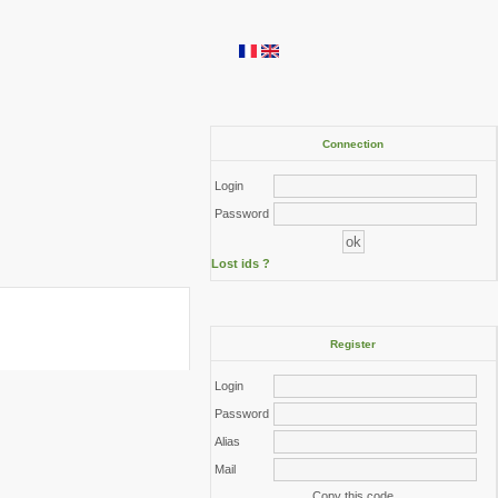
Connection
Login
Password
Lost ids ?
Register
Login
Password
Alias
Mail
Copy this code