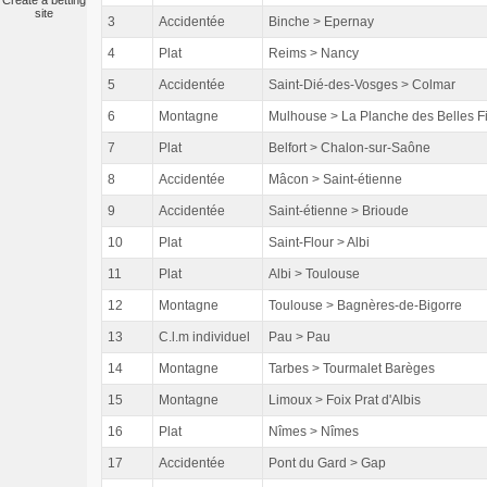
Create a betting
site
3
Accidentée
Binche > Epernay
4
Plat
Reims > Nancy
5
Accidentée
Saint-Dié-des-Vosges > Colmar
6
Montagne
Mulhouse > La Planche des Belles Fi
7
Plat
Belfort > Chalon-sur-Saône
8
Accidentée
Mâcon > Saint-étienne
9
Accidentée
Saint-étienne > Brioude
10
Plat
Saint-Flour > Albi
11
Plat
Albi > Toulouse
12
Montagne
Toulouse > Bagnères-de-Bigorre
13
C.l.m individuel
Pau > Pau
14
Montagne
Tarbes > Tourmalet Barèges
15
Montagne
Limoux > Foix Prat d'Albis
16
Plat
Nîmes > Nîmes
17
Accidentée
Pont du Gard > Gap