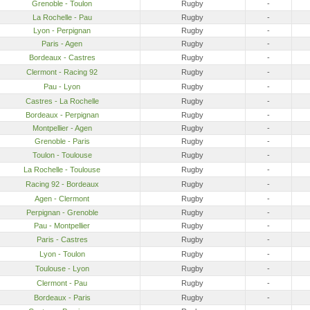
Grenoble - Toulon
Rugby
-
La Rochelle - Pau
Rugby
-
Lyon - Perpignan
Rugby
-
Paris - Agen
Rugby
-
Bordeaux - Castres
Rugby
-
Clermont - Racing 92
Rugby
-
Pau - Lyon
Rugby
-
Castres - La Rochelle
Rugby
-
Bordeaux - Perpignan
Rugby
-
Montpellier - Agen
Rugby
-
Grenoble - Paris
Rugby
-
Toulon - Toulouse
Rugby
-
La Rochelle - Toulouse
Rugby
-
Racing 92 - Bordeaux
Rugby
-
Agen - Clermont
Rugby
-
Perpignan - Grenoble
Rugby
-
Pau - Montpellier
Rugby
-
Paris - Castres
Rugby
-
Lyon - Toulon
Rugby
-
Toulouse - Lyon
Rugby
-
Clermont - Pau
Rugby
-
Bordeaux - Paris
Rugby
-