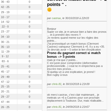
36 - 43
0
points " .
42 - 25
0
29 - 19
0
10 - 17
0
par
castrax
, le 30/10/2018 à 22h33
14 - 52
0
22 - 0
0
Bonjour
23 - 27
0
Super ce site, je m amuse bien a faire des pronos
... et à prendre des revers !!
34 - 10
0
Je reviens quand meme sur les règles des
points...
30 - 21
0
J'ai pronostiqué un match bonus (Clermont
Castres) vainqueur Clermont à +6. Il y a eu +35.
35 - 13
0
Je devrais avoir + 5 selon le lien d'explication
11 - 29
0
Prono du gagnant correct si match
9 - 12
0
bonus --> 5 points
mais je n'ai que 2 points...
83 - 6
0
C est juste pour comprendre (deformation
professionnelle...) ceal ne m empechera pas a
25 - 41
0
inscrire mes pronos...
45 - 17
0
Si quelqu un a une explication, je prend !
Bon rugby à tous
29 - 49
0
47 - 12
0
par
chris.81
, le 30/10/2018 à 21h39
25 - 15
0
20 - 21
0
ok merci castrax, c'est clair maintenant... je
29 - 27
0
mettrais un +6 a Castres pour son prochain
deplacement à Toulouse. Dur, mais réalisable...
47 - 44
0
par
chris.81
, le 24/09/2018 à 21h57
26 - 25
0