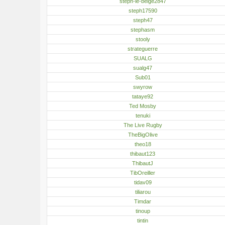
steph-le-belge2847
steph17590
steph47
stephasm
stooly
strateguerre
SUALG
sualg47
Sub01
swyrow
tataye92
Ted Mosby
tenuki
The Live Rugby
TheBigOlive
theo18
thibaut123
ThibautJ
TibOreiller
tidav09
tiliarou
Timdar
tinoup
tintin