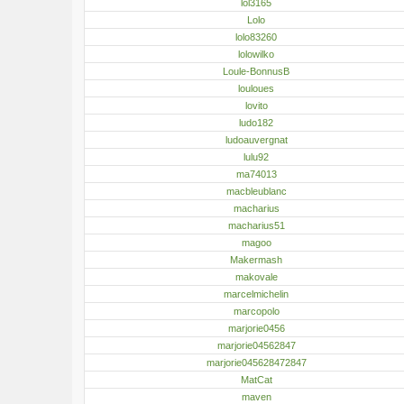
lol3165
Lolo
lolo83260
lolowilko
Loule-BonnusB
louloues
lovito
ludo182
ludoauvergnat
lulu92
ma74013
macbleublanc
macharius
macharius51
magoo
Makermash
makovale
marcelmichelin
marcopolo
marjorie0456
marjorie04562847
marjorie045628472847
MatCat
maven