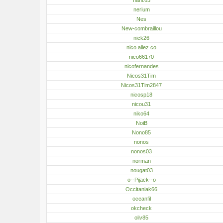
nerium
Nes
New-combraillou
nick26
nico allez co
nico66170
nicofernandes
Nicos31Tim
Nicos31Tim2847
nicosp18
nicou31
niko64
NoiB
Nono85
nonos
nonos03
norman
nougat03
o--Pijack--o
Occitaniak66
oceanfil
okcheck
oliv85