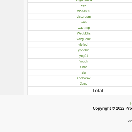
vex
vic33850
victorusm
wan
wazatop
WebbEllis
xavgueux
ylefloch
yodebih
yog21
Youch
zikos
ziq
zoolive42
Zzov
Total
Copyright © 2022 Pron
xt