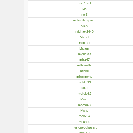
max1531
Mc
mc3
melvinthespace
Mich'
michael2448
Michel
mickael
Midami
miguel83
mika47
millefeuille
minou
mllegimeno
moblo 33
MOI
moilolo82
Moko
momo63
Mono
moox64
Mounou
musiqueduhasard
nani.63