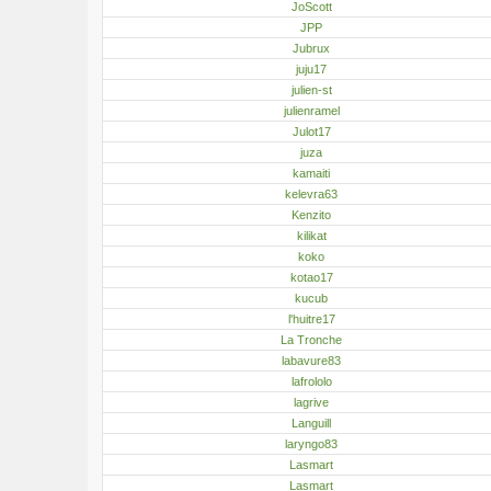
JoScott
JPP
Jubrux
juju17
julien-st
julienramel
Julot17
juza
kamaiti
kelevra63
Kenzito
kilikat
koko
kotao17
kucub
l'huitre17
La Tronche
labavure83
lafrololo
lagrive
Languill
laryngo83
Lasmart
Lasmart