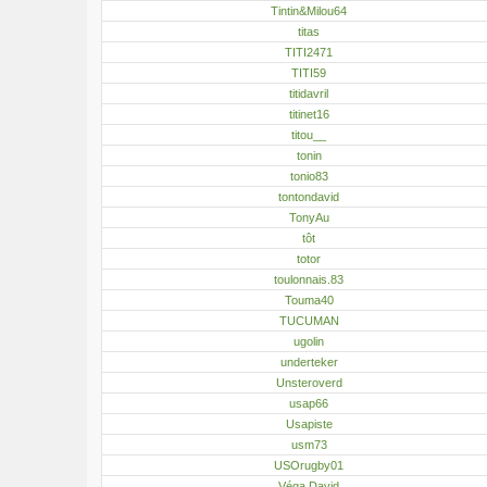
Tintin&Milou64
titas
TITI2471
TITI59
titidavril
titinet16
titou__
tonin
tonio83
tontondavid
TonyAu
tôt
totor
toulonnais.83
Touma40
TUCUMAN
ugolin
underteker
Unsteroverd
usap66
Usapiste
usm73
USOrugby01
Véga David