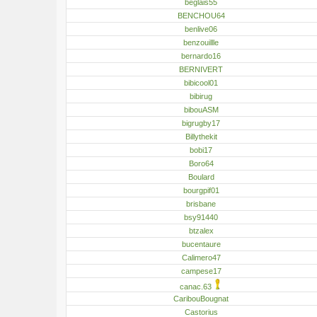
beglais55
BENCHOU64
benlive06
benzouillle
bernardo16
BERNIVERT
bibicool01
bibirug
bibouASM
bigrugby17
Billythekit
bobi17
Boro64
Boulard
bourgpif01
brisbane
bsy91440
btzalex
bucentaure
Calimero47
campese17
canac.63
CaribouBougnat
Castorius