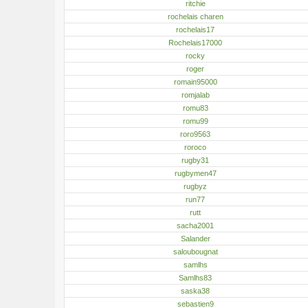
ritchie
rochelais charen
rochelais17
Rochelais17000
rocky
roger
romain95000
romjalab
romu83
romu99
roro9563
roroco
rugby31
rugbymen47
rugbyz
run77
rutt
sacha2001
Salander
saloubougnat
samlhs
Samlhs83
saska38
sebastien9