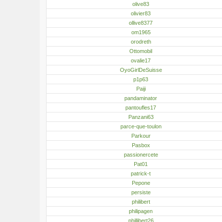
olive83
olivier83
ollive8377
om1965
orodreth
Ottomobil
ovalie17
OyoGirlDeSuisse
p1p63
Paiji
pandaminator
pantoufles17
Panzani63
parce-que-toulon
Parkour
Pasbox
passionercete
Pat01
patrick-t
Pepone
persiste
philibert
philipagen
phillibert26