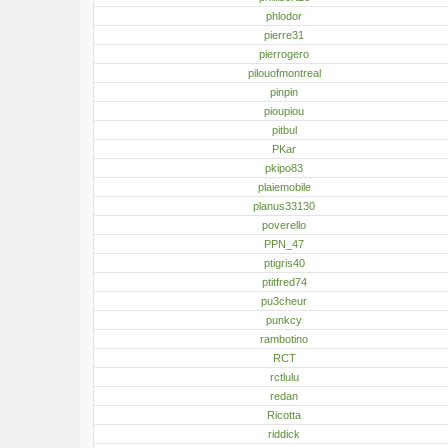
phlodor
pierre31
pierrogero
pilouofmontreal
pinpin
pioupiou
pitbul
PKar
pkipo83
plaiemobile
planus33130
poverello
PPN_47
ptigris40
ptitfred74
pu3cheur
punkcy
rambotino
RCT
rctlulu
redan
Ricotta
riddick