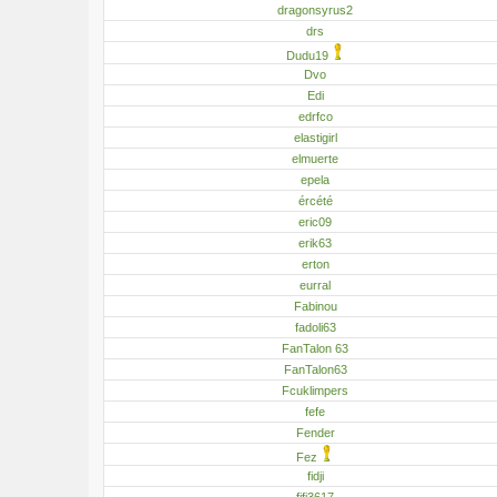
dragonsyrus2
drs
Dudu19
Dvo
Edi
edrfco
elastigirl
elmuerte
epela
ércété
eric09
erik63
erton
eurral
Fabinou
fadoli63
FanTalon 63
FanTalon63
Fcuklimpers
fefe
Fender
Fez
fidji
fifi3617