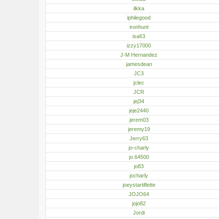
ilkka
iphilegood
ironhunt
isa63
izzy17000
J-M Hernandez
jamesdean
JC3
jclec
JCR
jej34
jeje2440
jerem03
jeremy19
Jerry63
jo-charly
jo.64500
jo83
jocharly
joeystartiflette
JOJO64
jojo82
Jordi