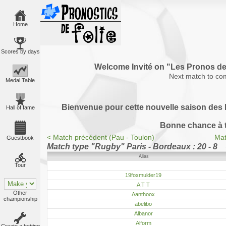
Home
Scores by days
Welcome Invité on "Les Pronos 
Next match to co
Medal Table
Bienvenue pour cette nouvelle saison des P
Hall of fame
Bonne chance à 
< Match précédent (Pau - Toulon)
Mat
Guestbook
Match type "Rugby" Paris - Bordeaux : 20 - 8
Alias
Tour
19foxmulder19
A T T
Other
Aanthoox
championship
abelibo
Albanor
Alform