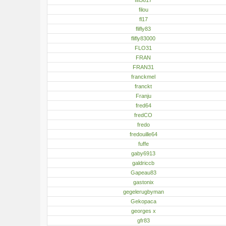
filou
fl17
flifly83
flifly83000
FLO31
FRAN
FRAN31
franckmel
franckt
Franju
fred64
fredCO
fredo
fredouille64
fuffe
gaby6913
galdriccb
Gapeau83
gastonix
gegelerugbyman
Gekopaca
georges x
gfr83