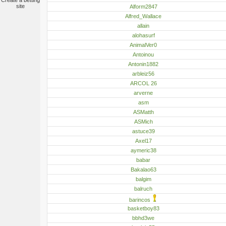
Create a betting
site
Alform2847
Alfred_Wallace
allain
alohasurf
AnimalVer0
Antoinou
Antonin1882
arbleiz56
ARCOL 26
arverne
asm
ASMatth
ASMich
astuce39
Axel17
aymeric38
babar
Bakalao63
balgim
balruch
barincos
basketboy83
bbhd3we