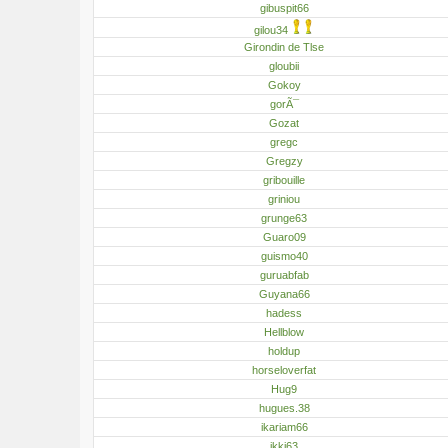
gibuspit66
gilou34
Girondin de Tlse
gloubii
Gokoy
gorÃ¯
Gozat
gregc
Gregzy
gribouille
griniou
grunge63
Guaro09
guismo40
guruabfab
Guyana66
hadess
Hellblow
holdup
horseloverfat
Hug9
hugues.38
ikariam66
ikki63