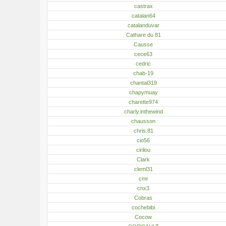
castrax
catalan64
catalanduvar
Cathare du 81
Causse
cece63
cedric
chab-19
chantal319
chapymuay
charette974
charly.inthewind
chausson
chris.81
cio56
cirilou
Clark
cleml31
cmr
cnx3
Cobras
cochebibi
Cocow