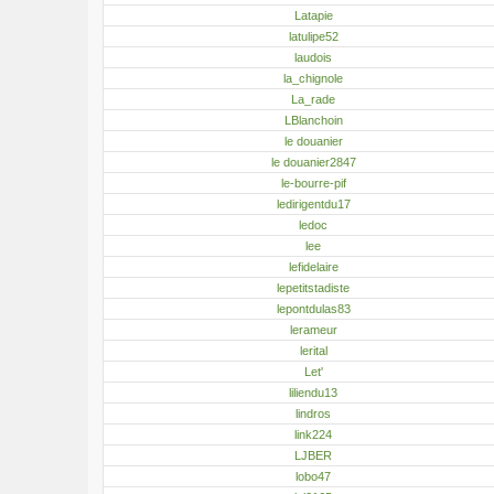
Latapie
latulipe52
laudois
la_chignole
La_rade
LBlanchoin
le douanier
le douanier2847
le-bourre-pif
ledirigentdu17
ledoc
lee
lefidelaire
lepetitstadiste
lepontdulas83
lerameur
lerital
Let'
liliendu13
lindros
link224
LJBER
lobo47