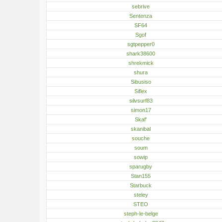
sebrive
Sentenza
SF64
Sgof
sgtpepper0
shark38600
shrekmick
shura
Sibusiso
Siflex
silvsurf83
simon17
Skaf'
skanibal
souche
soum
sowip
sparugby
Stan155
Starbuck
steley
STEO
steph-le-belge