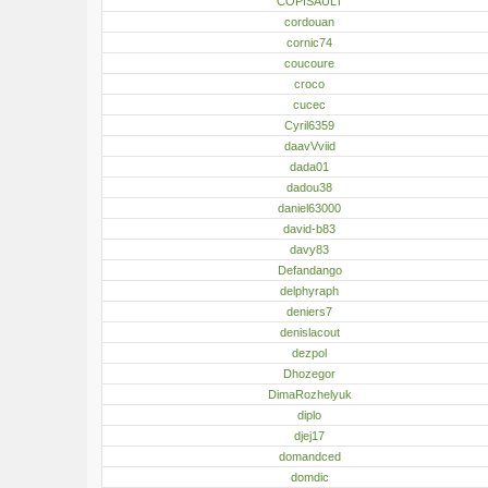
COPISAULT
cordouan
cornic74
coucoure
croco
cucec
Cyril6359
daavVviid
dada01
dadou38
daniel63000
david-b83
davy83
Defandango
delphyraph
deniers7
denislacout
dezpol
Dhozegor
DimaRozhelyuk
diplo
djej17
domandced
domdic