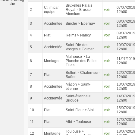
Create a betting
site
Bruxelles Palais
C.l.m par
07/07/201
2
Royal > Brussel
voir
équipe
12h00
Atomium
08/07/201
3
Accidentée
Binche > Epernay
voir
12h00
09/07/201
4
Plat
Reims > Nancy
voir
12h00
Saint-Dié-des-
10/07/201
5
Accidentée
voir
Vosges > Colmar
12h00
Mulhouse > La
11/07/2019
6
Montagne
Planche des Belles
voir
12h00
Filles
Belfort > Chalon-sur-
12/07/201
7
Plat
voir
Saône
12h00
Mâcon > Saint-
13/07/201
8
Accidentée
voir
étienne
12h00
Saint-étienne >
14/07/201
9
Accidentée
voir
Brioude
12h00
15/07/201
10
Plat
Saint-Flour > Albi
voir
12h00
17/07/201
11
Plat
Albi > Toulouse
voir
12h00
Toulouse >
18/07/201
12
Montagne
voir