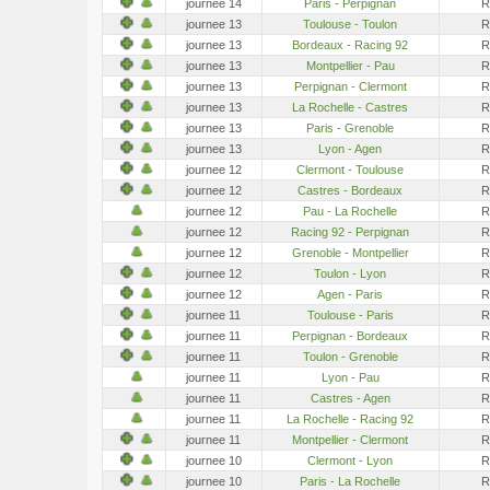
journee 14
Paris - Perpignan
R
journee 13
Toulouse - Toulon
R
journee 13
Bordeaux - Racing 92
R
journee 13
Montpellier - Pau
R
journee 13
Perpignan - Clermont
R
journee 13
La Rochelle - Castres
R
journee 13
Paris - Grenoble
R
journee 13
Lyon - Agen
R
journee 12
Clermont - Toulouse
R
journee 12
Castres - Bordeaux
R
journee 12
Pau - La Rochelle
R
journee 12
Racing 92 - Perpignan
R
journee 12
Grenoble - Montpellier
R
journee 12
Toulon - Lyon
R
journee 12
Agen - Paris
R
journee 11
Toulouse - Paris
R
journee 11
Perpignan - Bordeaux
R
journee 11
Toulon - Grenoble
R
journee 11
Lyon - Pau
R
journee 11
Castres - Agen
R
journee 11
La Rochelle - Racing 92
R
journee 11
Montpellier - Clermont
R
journee 10
Clermont - Lyon
R
journee 10
Paris - La Rochelle
R