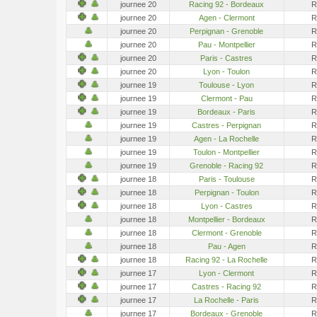
journee 20
Racing 92 - Bordeaux
R
journee 20
Agen - Clermont
R
journee 20
Perpignan - Grenoble
R
journee 20
Pau - Montpellier
R
journee 20
Paris - Castres
R
journee 20
Lyon - Toulon
R
journee 19
Toulouse - Lyon
R
journee 19
Clermont - Pau
R
journee 19
Bordeaux - Paris
R
journee 19
Castres - Perpignan
R
journee 19
Agen - La Rochelle
R
journee 19
Toulon - Montpellier
R
journee 19
Grenoble - Racing 92
R
journee 18
Paris - Toulouse
R
journee 18
Perpignan - Toulon
R
journee 18
Lyon - Castres
R
journee 18
Montpellier - Bordeaux
R
journee 18
Clermont - Grenoble
R
journee 18
Pau - Agen
R
journee 18
Racing 92 - La Rochelle
R
journee 17
Lyon - Clermont
R
journee 17
Castres - Racing 92
R
journee 17
La Rochelle - Paris
R
journee 17
Bordeaux - Grenoble
R