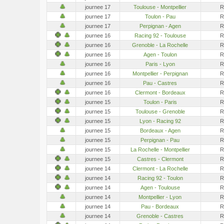
journee 17
Toulouse - Montpellier
R
journee 17
Toulon - Pau
R
journee 17
Perpignan - Agen
R
journee 16
Racing 92 - Toulouse
R
journee 16
Grenoble - La Rochelle
R
journee 16
Agen - Toulon
R
journee 16
Paris - Lyon
R
journee 16
Montpellier - Perpignan
R
journee 16
Pau - Castres
R
journee 16
Clermont - Bordeaux
R
journee 15
Toulon - Paris
R
journee 15
Toulouse - Grenoble
R
journee 15
Lyon - Racing 92
R
journee 15
Bordeaux - Agen
R
journee 15
Perpignan - Pau
R
journee 15
La Rochelle - Montpellier
R
journee 15
Castres - Clermont
R
journee 14
Clermont - La Rochelle
R
journee 14
Racing 92 - Toulon
R
journee 14
Agen - Toulouse
R
journee 14
Montpellier - Lyon
R
journee 14
Pau - Bordeaux
R
journee 14
Grenoble - Castres
R