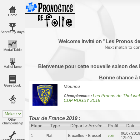
Home
Scores by days
Welcome Invité on "Les Pronos 
Next match to co
Medal Table
Bienvenue pour cette nouvelle saison des P
Hall of fame
Bonne chance à 
Guestbook
Mounou
Les Pronos de TheLiv
Championnats :
CUP RUGBY 2015
Tour
Tour de France 2019 :
Other
championship
Etape
Type
Départ > Arrivée
Profil
Date
06/07/201
1
Plat
Bruxelles > Brussel
voir
12h00