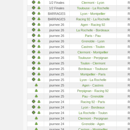
1/2 Finales
Clermont - Lyon
R
1/2 Finales
Toulouse - La Rochelle
R
BARRAGES
Lyon - Montpellier
R
BARRAGES
Racing 92 - La Rochelle
R
journee 26
Agen - Racing 92
R
journee 26
La Rochelle - Bordeaux
R
journee 26
Paris - Pau
R
journee 26
Grenoble - Lyon
R
journee 26
Castres - Toulon
R
journee 26
Clermont - Montpellier
R
journee 26
Toulouse - Perpignan
R
journee 25
Toulon - Clermont
R
journee 25
Bordeaux - Toulouse
R
journee 25
Montpellier - Paris
R
journee 25
Lyon - La Rochelle
R
journee 25
Agen - Castres
R
journee 25
Perpignan - Racing 92
R
journee 25
Pau - Grenoble
R
journee 24
Racing 92 - Paris
R
journee 24
Lyon - Bordeaux
R
journee 24
La Rochelle - Toulon
R
journee 24
Clermont - Perpignan
R
journee 24
Grenoble - Agen
R
journee 24
Castres - Montpellier
R