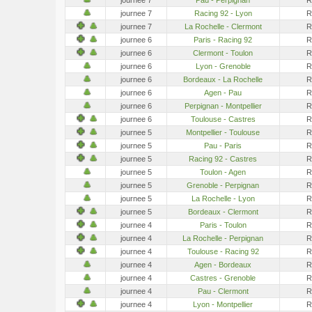
journee 7
Racing 92 - Lyon
R
journee 7
La Rochelle - Clermont
R
journee 6
Paris - Racing 92
R
journee 6
Clermont - Toulon
R
journee 6
Lyon - Grenoble
R
journee 6
Bordeaux - La Rochelle
R
journee 6
Agen - Pau
R
journee 6
Perpignan - Montpellier
R
journee 6
Toulouse - Castres
R
journee 5
Montpellier - Toulouse
R
journee 5
Pau - Paris
R
journee 5
Racing 92 - Castres
R
journee 5
Toulon - Agen
R
journee 5
Grenoble - Perpignan
R
journee 5
La Rochelle - Lyon
R
journee 5
Bordeaux - Clermont
R
journee 4
Paris - Toulon
R
journee 4
La Rochelle - Perpignan
R
journee 4
Toulouse - Racing 92
R
journee 4
Agen - Bordeaux
R
journee 4
Castres - Grenoble
R
journee 4
Pau - Clermont
R
journee 4
Lyon - Montpellier
R