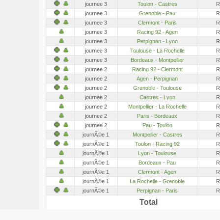
journee 3
Toulon - Castres
R
journee 3
Grenoble - Pau
R
journee 3
Clermont - Paris
R
journee 3
Racing 92 - Agen
R
journee 3
Perpignan - Lyon
R
journee 3
Toulouse - La Rochelle
R
journee 3
Bordeaux - Montpellier
R
journee 2
Racing 92 - Clermont
R
journee 2
Agen - Perpignan
R
journee 2
Grenoble - Toulouse
R
journee 2
Castres - Lyon
R
journee 2
Montpellier - La Rochelle
R
journee 2
Paris - Bordeaux
R
journee 2
Pau - Toulon
R
journÃ©e 1
Montpellier - Castres
R
journÃ©e 1
Toulon - Racing 92
R
journÃ©e 1
Lyon - Toulouse
R
journÃ©e 1
Bordeaux - Pau
R
journÃ©e 1
Clermont - Agen
R
journÃ©e 1
La Rochelle - Grenoble
R
journÃ©e 1
Perpignan - Paris
R
Total