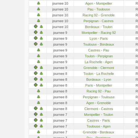
journee 10
Agen - Montpellier
R
journee 10
Pau - Toulouse
R
journee 10
Racing 92 - Grenoble
R
journee 10
Perpignan - Castres
R
journee 10
Bordeaux - Toulon
R
journee 9
Montpellier - Racing 92
R
journee 9
Lyon - Paris
R
journee 9
Toulouse - Bordeaux
R
journee 9
Castres - Pau
R
journee 9
Toulon - Perpignan
R
journee 9
La Rochelle - Agen
R
journee 9
Grenoble - Clermont
R
journee 8
Toulon - La Rochelle
R
journee 8
Bordeaux - Lyon
R
journee 8
Paris - Montpellier
R
journee 8
Racing 92 - Pau
R
journee 8
Perpignan - Toulouse
R
journee 8
Agen - Grenoble
R
journee 8
Clermont - Castres
R
journee 7
Montpellier - Toulon
R
journee 7
Castres - Paris
R
journee 7
Toulouse - Agen
R
journee 7
Grenoble - Bordeaux
R
journee 7
Pau - Perpignan
R