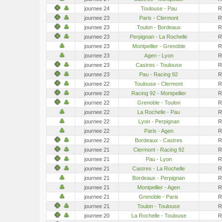
journee 24
Toulouse - Pau
R
journee 23
Paris - Clermont
R
journee 23
Toulon - Bordeaux
R
journee 23
Perpignan - La Rochelle
R
journee 23
Montpellier - Grenoble
R
journee 23
Agen - Lyon
R
journee 23
Castres - Toulouse
R
journee 23
Pau - Racing 92
R
journee 22
Toulouse - Clermont
R
journee 22
Racing 92 - Montpellier
R
journee 22
Grenoble - Toulon
R
journee 22
La Rochelle - Pau
R
journee 22
Lyon - Perpignan
R
journee 22
Paris - Agen
R
journee 22
Bordeaux - Castres
R
journee 21
Clermont - Racing 92
R
journee 21
Pau - Lyon
R
journee 21
Castres - La Rochelle
R
journee 21
Bordeaux - Perpignan
R
journee 21
Montpellier - Agen
R
journee 21
Grenoble - Paris
R
journee 21
Toulon - Toulouse
R
journee 20
La Rochelle - Toulouse
R