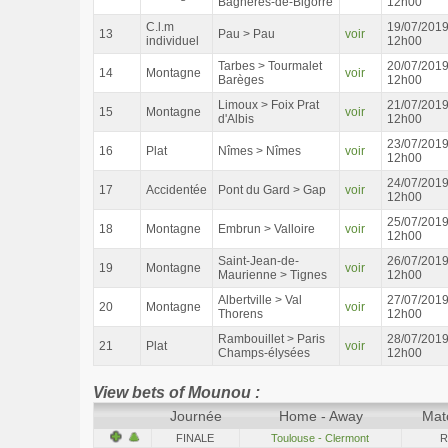
Bagnères-de-Bigorre
12h00
C.l.m
19/07/201
13
Pau > Pau
voir
individuel
12h00
Tarbes > Tourmalet
20/07/201
14
Montagne
voir
Barèges
12h00
Limoux > Foix Prat
21/07/201
15
Montagne
voir
d'Albis
12h00
23/07/201
16
Plat
Nîmes > Nîmes
voir
12h00
24/07/201
17
Accidentée
Pont du Gard > Gap
voir
12h00
25/07/201
18
Montagne
Embrun > Valloire
voir
12h00
Saint-Jean-de-
26/07/201
19
Montagne
voir
Maurienne > Tignes
12h00
Albertville > Val
27/07/201
20
Montagne
voir
Thorens
12h00
Rambouillet > Paris
28/07/201
21
Plat
voir
Champs-élysées
12h00
View bets of Mounou :
Journée
Home - Away
Mat
FINALE
Toulouse - Clermont
R