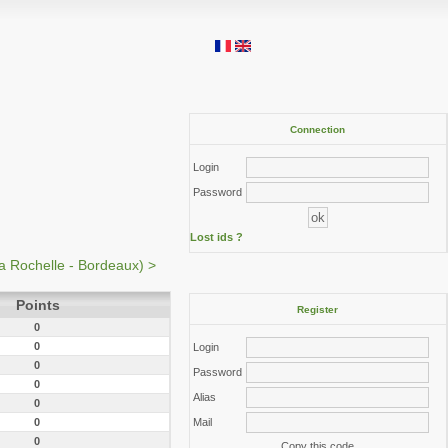
Connection
Login
Password
Lost ids ?
a Rochelle - Bordeaux) >
Points
Register
0
0
Login
0
Password
0
Alias
0
0
Mail
0
Copy this code