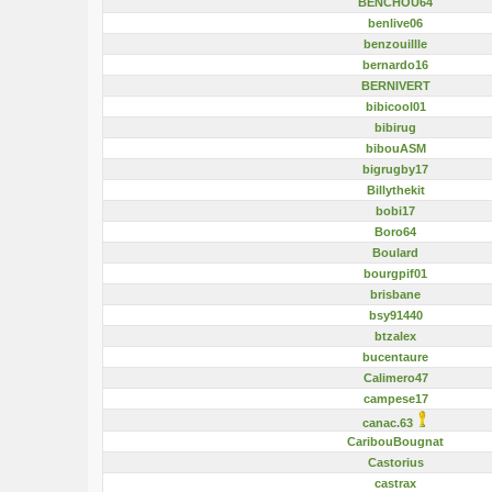
BENCHOU64
benlive06
benzouillle
bernardo16
BERNIVERT
bibicool01
bibirug
bibouASM
bigrugby17
Billythekit
bobi17
Boro64
Boulard
bourgpif01
brisbane
bsy91440
btzalex
bucentaure
Calimero47
campese17
canac.63
CaribouBougnat
Castorius
castrax