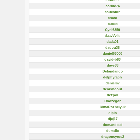
cornic74
coucoure
croco
cucec
Cyril6359
daavVviid
dada01
dadou38
daniel63000
david-b83
davy83
Defandango
delphyraph
deniers7
denislacout
dezpol
Dhozegor
DimaRozhelyuk
diplo
djej17
domandced
domdic
dragonsyrus2