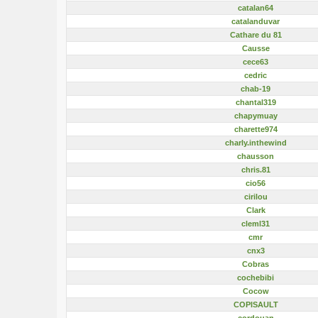
catalan64
catalanduvar
Cathare du 81
Causse
cece63
cedric
chab-19
chantal319
chapymuay
charette974
charly.inthewind
chausson
chris.81
cio56
cirilou
Clark
cleml31
cmr
cnx3
Cobras
cochebibi
Cocow
COPISAULT
cordouan