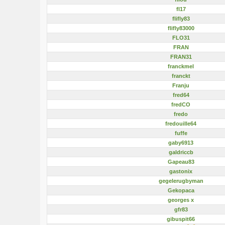
fl17
flifly83
flifly83000
FLO31
FRAN
FRAN31
franckmel
franckt
Franju
fred64
fredCO
fredo
fredouille64
fuffe
gaby6913
galdriccb
Gapeau83
gastonix
gegelerugbyman
Gekopaca
georges x
gfr83
gibuspit66