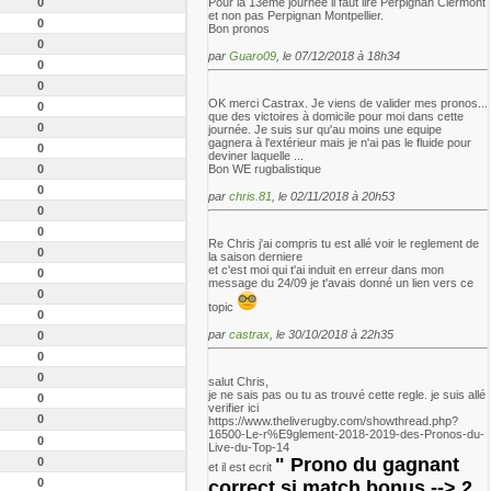
0
Pour la 13eme journée il faut lire Perpignan Clermont
et non pas Perpignan Montpellier.
0
Bon pronos
0
par
Guaro09
, le 07/12/2018 à 18h34
0
0
OK merci Castrax. Je viens de valider mes pronos...
0
que des victoires à domicile pour moi dans cette
0
journée. Je suis sur qu'au moins une equipe
gagnera à l'extérieur mais je n'ai pas le fluide pour
0
deviner laquelle ...
0
Bon WE rugbalistique
0
par
chris.81
, le 02/11/2018 à 20h53
0
0
Re Chris j'ai compris tu est allé voir le reglement de
0
la saison derniere
et c'est moi qui t'ai induit en erreur dans mon
0
message du 24/09 je t'avais donné un lien vers ce
0
topic
0
par
castrax
, le 30/10/2018 à 22h35
0
0
0
salut Chris,
je ne sais pas ou tu as trouvé cette regle. je suis allé
0
verifier ici
0
https://www.theliverugby.com/showthread.php?
16500-Le-r%E9glement-2018-2019-des-Pronos-du-
0
Live-du-Top-14
"
Prono du gagnant
0
et il est ecrit
0
correct si match bonus --> 2