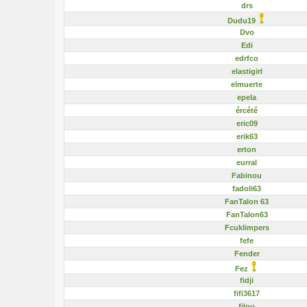
drs
Dudu19
Dvo
Edi
edrfco
elastigirl
elmuerte
epela
ércété
eric09
erik63
erton
eurral
Fabinou
fadoli63
FanTalon 63
FanTalon63
Fcuklimpers
fefe
Fender
Fez
fidji
fifi3617
filou