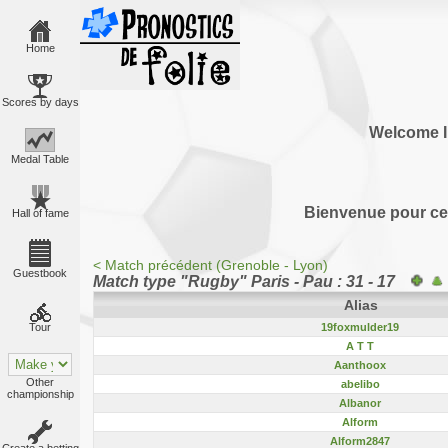
Home
Scores by days
Welcome I
Medal Table
Bienvenue pour cet
Hall of fame
< Match précédent (Grenoble - Lyon)
Guestbook
Match type "Rugby" Paris - Pau : 31 - 17
Alias
19foxmulder19
Tour
A T T
Aanthoox
Other
abelibo
championship
Albanor
Alform
Alform2847