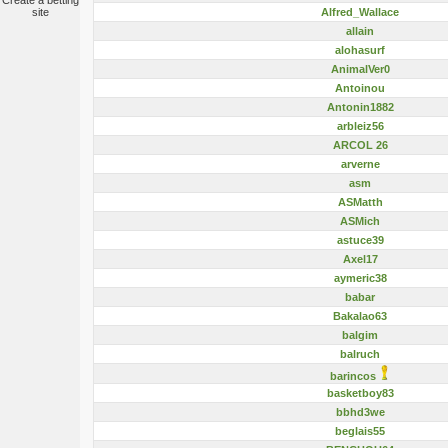
Create a betting
Alfred_Wallace
site
allain
alohasurf
AnimalVer0
Antoinou
Antonin1882
arbleiz56
ARCOL 26
arverne
asm
ASMatth
ASMich
astuce39
Axel17
aymeric38
babar
Bakalao63
balgim
balruch
barincos
basketboy83
bbhd3we
beglais55