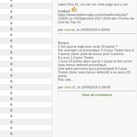
salut Chris.81, va voir sur cette page tout y est
0
expliqué
0
https://www.theliverugby.com/showthread.php?
0
15305-Le-r%E9glement-2017-2018-des-Pronos-du-
Live-du-Top-14
0
0
par
castrax
, le 24/09/2018 à 02h50
0
0
Bonjour
0
C'est quoi la regle pour avoir 20 points ?
Par exemple j ai pronostique 5.0 pour Toulon face à
0
Castres (donc point de bonus pour Castres) .
Il y a eu 1.0 pour Toulon
0
J ai eu 20 points alors que je n ai pas le bon score
0
mais bonus defensif pronostiqué.
Une autre personne qui a pronostiqué 6.0 pour
0
Toulon (donc sans bonus defensif) a eu aussi 20
0
points.
Pas clair...
0
0
par
chris.81
, le 23/09/2018 à 20h30
0
View all comments
0
0
0
0
0
0
0