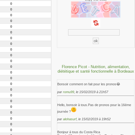
0
0
0
0
0
0
0
0
0
0
0
Florence Picot - Nutrition, alimentation,
0
diététique et santé fonctionnelle à Bordeaux
0
0
0
Bonsoir comment on fait pour les pronos😂
0
par
romu99
, le 15/02/2019 à 21h57
0
0
Hello, bonsoir à tous.Pas de pronos pour la 16éme
0
journée ?
0
0
par
alohasurf
, le 15/02/2019 à 19h52
0
0
Bonjour á tous du Costa Rica