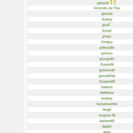
gilou34
Girondin de Tlse
gloubii
Gokoy
gorÃ¯
Gozat
gregc
Gregzy
gribouille
griniou
grunge63
Guaro09
guismo40
guruabfab
Guyana66
hadess
Hellblow
holdup
horseloverfat
Hug9
hugues.38
ikariam66
ikki63
ilkka