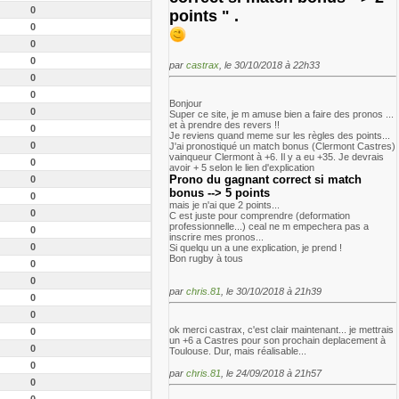
0
points " .
0
0
0
par
castrax
, le 30/10/2018 à 22h33
0
0
Bonjour
0
Super ce site, je m amuse bien a faire des pronos ...
et à prendre des revers !!
0
Je reviens quand meme sur les règles des points...
0
J'ai pronostiqué un match bonus (Clermont Castres)
vainqueur Clermont à +6. Il y a eu +35. Je devrais
0
avoir + 5 selon le lien d'explication
Prono du gagnant correct si match
0
bonus --> 5 points
0
mais je n'ai que 2 points...
0
C est juste pour comprendre (deformation
professionnelle...) ceal ne m empechera pas a
0
inscrire mes pronos...
0
Si quelqu un a une explication, je prend !
Bon rugby à tous
0
0
par
chris.81
, le 30/10/2018 à 21h39
0
0
ok merci castrax, c'est clair maintenant... je mettrais
0
un +6 a Castres pour son prochain deplacement à
0
Toulouse. Dur, mais réalisable...
0
par
chris.81
, le 24/09/2018 à 21h57
0
0