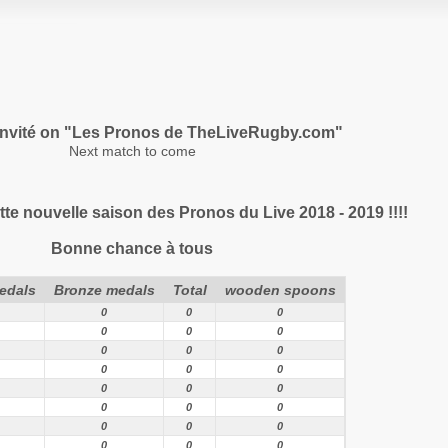
nvité on "Les Pronos de TheLiveRugby.com"
Next match to come
te nouvelle saison des Pronos du Live 2018 - 2019 !!!!
Bonne chance à tous
medals
Bronze medals
Total
wooden spoons
0
0
0
0
0
0
0
0
0
0
0
0
0
0
0
0
0
0
0
0
0
0
0
0