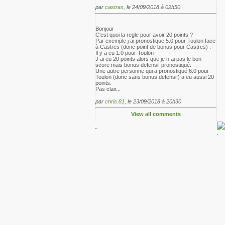
par
castrax
, le 24/09/2018 à 02h50
Bonjour
C'est quoi la regle pour avoir 20 points ?
Par exemple j ai pronostique 5.0 pour Toulon face
à Castres (donc point de bonus pour Castres) .
Il y a eu 1.0 pour Toulon
J ai eu 20 points alors que je n ai pas le bon
score mais bonus defensif pronostiqué.
Une autre personne qui a pronostiqué 6.0 pour
Toulon (donc sans bonus defensif) a eu aussi 20
points.
Pas clair...
par
chris.81
, le 23/09/2018 à 20h30
View all comments