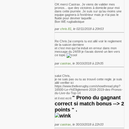
OK merci Castrax. Je viens de valider mes
pronos... que des victoires à domicile pour moi
dans cette journée. Je suis sur qu'au moins une
equipe gagnera à l'extérieur mais je n'ai pas le
fluide pour deviner laquelle ...
Bon WE rugbalistique
par
chris.81
, le 02/11/2018 à 20h53
Re Chris j'ai compris tu est allé voir le reglement
de la saison derniere
et c'est moi qui t'ai induit en erreur dans mon
message du 24/09 je t'avais donné un lien vers
ce topic
par
castrax
, le 30/10/2018 à 22h35
salut Chris,
je ne sais pas ou tu as trouvé cette regle. je suis
allé verifier ici
https://www.theliverugby.com/showthread.php?
16500-Le-r%E9glement-2018-2019-des-Pronos-
du-Live-du-Top-14
"
Prono du gagnant
et il est ecrit
correct si match bonus --> 2
points " .
par
castrax
, le 30/10/2018 à 22h33