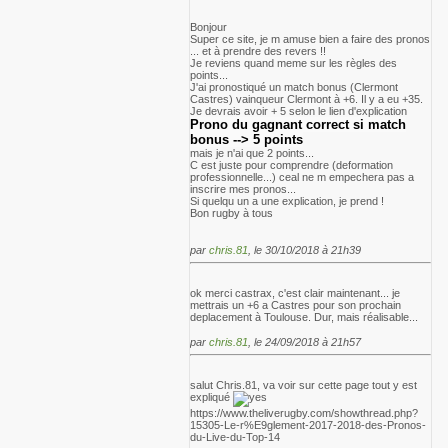
Bonjour
Super ce site, je m amuse bien a faire des pronos
... et à prendre des revers !!
Je reviens quand meme sur les règles des
points...
J'ai pronostiqué un match bonus (Clermont
Castres) vainqueur Clermont à +6. Il y a eu +35.
Je devrais avoir + 5 selon le lien d'explication
Prono du gagnant correct si match
bonus --> 5 points
mais je n'ai que 2 points...
C est juste pour comprendre (deformation
professionnelle...) ceal ne m empechera pas a
inscrire mes pronos...
Si quelqu un a une explication, je prend !
Bon rugby à tous
par
chris.81
, le 30/10/2018 à 21h39
ok merci castrax, c'est clair maintenant... je
mettrais un +6 a Castres pour son prochain
deplacement à Toulouse. Dur, mais réalisable...
par
chris.81
, le 24/09/2018 à 21h57
salut Chris.81, va voir sur cette page tout y est
expliqué
https://www.theliverugby.com/showthread.php?
15305-Le-r%E9glement-2017-2018-des-Pronos-
du-Live-du-Top-14