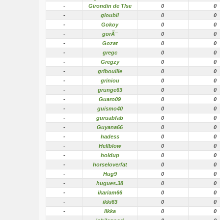
-
Girondin de Tlse
0
0
-
gloubii
0
0
-
Gokoy
0
0
-
gorÃ¯
0
0
-
Gozat
0
0
-
gregc
0
0
-
Gregzy
0
0
-
gribouille
0
0
-
griniou
0
0
-
grunge63
0
0
-
Guaro09
0
0
-
guismo40
0
0
-
guruabfab
0
0
-
Guyana66
0
0
-
hadess
0
0
-
Hellblow
0
0
-
holdup
0
0
-
horseloverfat
0
0
-
Hug9
0
0
-
hugues.38
0
0
-
ikariam66
0
0
-
ikki63
0
0
-
ilkka
0
0