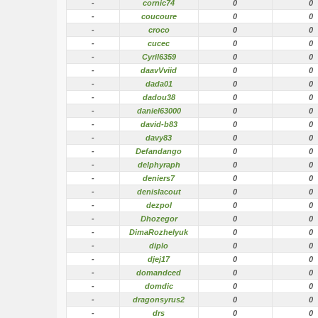
-
cornic74
0
0
-
coucoure
0
0
-
croco
0
0
-
cucec
0
0
-
Cyril6359
0
0
-
daavVviid
0
0
-
dada01
0
0
-
dadou38
0
0
-
daniel63000
0
0
-
david-b83
0
0
-
davy83
0
0
-
Defandango
0
0
-
delphyraph
0
0
-
deniers7
0
0
-
denislacout
0
0
-
dezpol
0
0
-
Dhozegor
0
0
-
DimaRozhelyuk
0
0
-
diplo
0
0
-
djej17
0
0
-
domandced
0
0
-
domdic
0
0
-
dragonsyrus2
0
0
-
drs
0
0