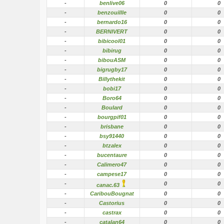
-
benlive06
0
0
-
benzouillle
0
0
-
bernardo16
0
0
-
BERNIVERT
0
0
-
bibicool01
0
0
-
bibirug
0
0
-
bibouASM
0
0
-
bigrugby17
0
0
-
Billythekit
0
0
-
bobi17
0
0
-
Boro64
0
0
-
Boulard
0
0
-
bourgpif01
0
0
-
brisbane
0
0
-
bsy91440
0
0
-
btzalex
0
0
-
bucentaure
0
0
-
Calimero47
0
0
-
campese17
0
0
-
0
0
canac.63
-
CaribouBougnat
0
0
-
Castorius
0
0
-
castrax
0
0
-
catalan64
0
0