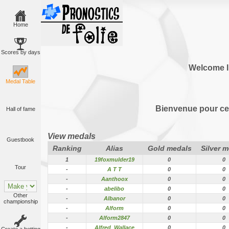
Home
Scores by days
Welcome I
Medal Table
Bienvenue pour cet
Hall of fame
View medals
Guestbook
Ranking
Alias
Gold medals
Silver 
1
19foxmulder19
0
0
Tour
-
A T T
0
0
-
Aanthoox
0
0
-
abelibo
0
0
Other
-
Albanor
0
0
championship
-
Alform
0
0
-
Alform2847
0
0
-
Alfred_Wallace
0
0