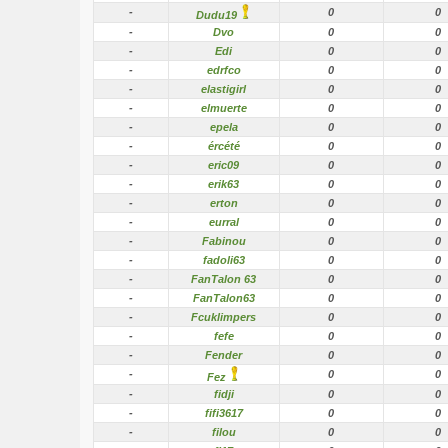
-
0
0
Dudu19
-
Dvo
0
0
-
Edi
0
0
-
edrfco
0
0
-
elastigirl
0
0
-
elmuerte
0
0
-
epela
0
0
-
ércété
0
0
-
eric09
0
0
-
erik63
0
0
-
erton
0
0
-
eurral
0
0
-
Fabinou
0
0
-
fadoli63
0
0
-
FanTalon 63
0
0
-
FanTalon63
0
0
-
Fcuklimpers
0
0
-
fefe
0
0
-
Fender
0
0
-
0
0
Fez
-
fidji
0
0
-
fifi3617
0
0
-
filou
0
0