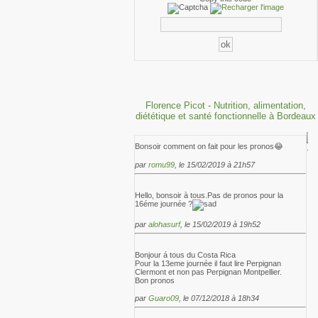
Florence Picot - Nutrition, alimentation,
diététique et santé fonctionnelle à Bordeaux
Bonsoir comment on fait pour les pronos😂
par
romu99
, le 15/02/2019 à 21h57
Hello, bonsoir à tous.Pas de pronos pour la
16éme journée ?
par
alohasurf
, le 15/02/2019 à 19h52
Bonjour á tous du Costa Rica
Pour la 13eme journée il faut lire Perpignan
Clermont et non pas Perpignan Montpellier.
Bon pronos
par
Guaro09
, le 07/12/2018 à 18h34