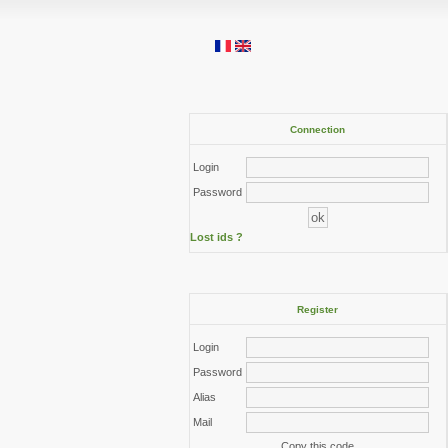
Connection
Login
Password
Lost ids ?
Register
Login
Password
Alias
Mail
Copy this code