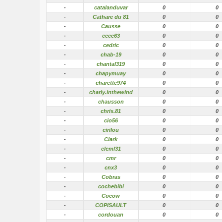
-
catalanduvar
0
0
-
Cathare du 81
0
0
-
Causse
0
0
-
cece63
0
0
-
cedric
0
0
-
chab-19
0
0
-
chantal319
0
0
-
chapymuay
0
0
-
charette974
0
0
-
charly.inthewind
0
0
-
chausson
0
0
-
chris.81
0
0
-
cio56
0
0
-
cirilou
0
0
-
Clark
0
0
-
cleml31
0
0
-
cmr
0
0
-
cnx3
0
0
-
Cobras
0
0
-
cochebibi
0
0
-
Cocow
0
0
-
COPISAULT
0
0
-
cordouan
0
0