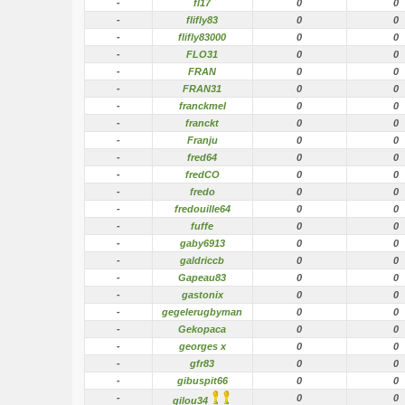
-
fl17
0
0
-
flifly83
0
0
-
flifly83000
0
0
-
FLO31
0
0
-
FRAN
0
0
-
FRAN31
0
0
-
franckmel
0
0
-
franckt
0
0
-
Franju
0
0
-
fred64
0
0
-
fredCO
0
0
-
fredo
0
0
-
fredouille64
0
0
-
fuffe
0
0
-
gaby6913
0
0
-
galdriccb
0
0
-
Gapeau83
0
0
-
gastonix
0
0
-
gegelerugbyman
0
0
-
Gekopaca
0
0
-
georges x
0
0
-
gfr83
0
0
-
gibuspit66
0
0
-
0
0
gilou34