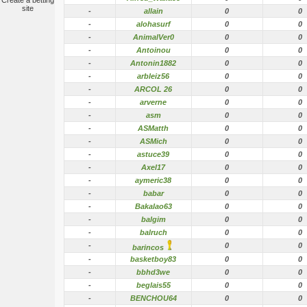
Create a betting
site
-
allain
0
0
-
alohasurf
0
0
-
AnimalVer0
0
0
-
Antoinou
0
0
-
Antonin1882
0
0
-
arbleiz56
0
0
-
ARCOL 26
0
0
-
arverne
0
0
-
asm
0
0
-
ASMatth
0
0
-
ASMich
0
0
-
astuce39
0
0
-
Axel17
0
0
-
aymeric38
0
0
-
babar
0
0
-
Bakalao63
0
0
-
balgim
0
0
-
balruch
0
0
-
0
0
barincos
-
basketboy83
0
0
-
bbhd3we
0
0
-
beglais55
0
0
-
BENCHOU64
0
0