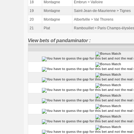
18
Montagne
Embrun > Valloire
19
Montagne
Saint-Jean-de-Maurienne > Tignes
20
Montagne
Albertville > Val Thorens
21
Plat
Rambouillet > Paris Champs-élysée
View bets of pandaminator :