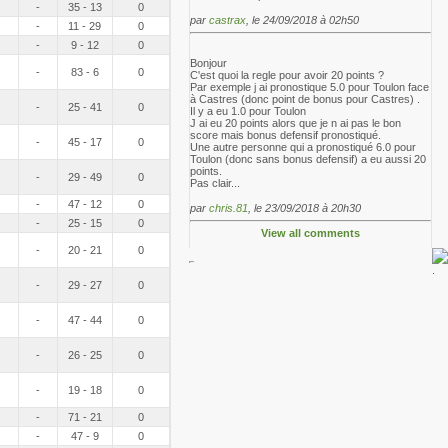
-
35 - 13
0
par
castrax
, le 24/09/2018 à 02h50
-
11 - 29
0
-
9 - 12
0
Bonjour
-
83 - 6
0
C'est quoi la regle pour avoir 20 points ?
Par exemple j ai pronostique 5.0 pour Toulon face
à Castres (donc point de bonus pour Castres) .
-
25 - 41
0
Il y a eu 1.0 pour Toulon
J ai eu 20 points alors que je n ai pas le bon
score mais bonus defensif pronostiqué.
-
45 - 17
0
Une autre personne qui a pronostiqué 6.0 pour
Toulon (donc sans bonus defensif) a eu aussi 20
points.
-
29 - 49
0
Pas clair...
-
47 - 12
0
par
chris.81
, le 23/09/2018 à 20h30
-
25 - 15
0
View all comments
-
20 - 21
0
-
29 - 27
0
-
47 - 44
0
-
26 - 25
0
-
19 - 18
0
-
71 - 21
0
-
47 - 9
0