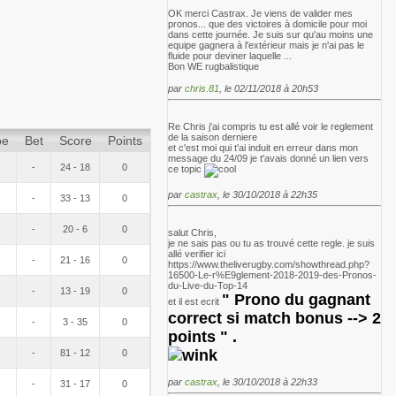
OK merci Castrax. Je viens de valider mes
pronos... que des victoires à domicile pour moi
dans cette journée. Je suis sur qu'au moins une
equipe gagnera à l'extérieur mais je n'ai pas le
fluide pour deviner laquelle ...
Bon WE rugbalistique
par
chris.81
, le 02/11/2018 à 20h53
Re Chris j'ai compris tu est allé voir le reglement
de la saison derniere
pe
Bet
Score
Points
et c'est moi qui t'ai induit en erreur dans mon
message du 24/09 je t'avais donné un lien vers
-
24 - 18
0
ce topic
par
castrax
, le 30/10/2018 à 22h35
-
33 - 13
0
-
20 - 6
0
salut Chris,
je ne sais pas ou tu as trouvé cette regle. je suis
allé verifier ici
-
21 - 16
0
https://www.theliverugby.com/showthread.php?
16500-Le-r%E9glement-2018-2019-des-Pronos-
du-Live-du-Top-14
-
13 - 19
0
"
Prono du gagnant
et il est ecrit
correct si match bonus --> 2
-
3 - 35
0
points " .
-
81 - 12
0
par
castrax
, le 30/10/2018 à 22h33
-
31 - 17
0