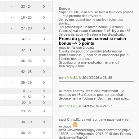
-
23 - 24
0
Bonjour
Super ce site, je m amuse bien a faire des pronos
... et à prendre des revers !!
-
16 - 25
0
Je reviens quand meme sur les règles des
points...
J'ai pronostiqué un match bonus (Clermont
-
27 - 28
0
Castres) vainqueur Clermont à +6. Il y a eu +35.
Je devrais avoir + 5 selon le lien d'explication
Prono du gagnant correct si match
-
47 - 7
0
bonus --> 5 points
mais je n'ai que 2 points...
-
32 - 11
0
C est juste pour comprendre (deformation
professionnelle...) ceal ne m empechera pas a
inscrire mes pronos...
-
36 - 43
0
Si quelqu un a une explication, je prend !
Bon rugby à tous
-
42 - 25
0
par
chris.81
, le 30/10/2018 à 21h39
-
29 - 19
0
-
10 - 17
0
ok merci castrax, c'est clair maintenant... je
mettrais un +6 a Castres pour son prochain
-
14 - 52
0
deplacement à Toulouse. Dur, mais réalisable...
-
22 - 0
0
par
chris.81
, le 24/09/2018 à 21h57
-
23 - 27
0
salut Chris.81, va voir sur cette page tout y est
-
34 - 10
0
expliqué
https://www.theliverugby.com/showthread.php?
-
30 - 21
0
15305-Le-r%E9glement-2017-2018-des-Pronos-
du-Live-du-Top-14