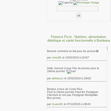
Florence Picot - Nutrition, alimentation,
diététique et santé fonctionnelle à Bordeaux
Bonsoir comment on fait pour les pronos😂
par
romu99
, le 15/02/2019 à 21h57
Hello, bonsoir à tous.Pas de pronos pour la
16éme journée ?
par
alohasurf
, le 15/02/2019 à 19h52
Bonjour á tous du Costa Rica
Pour la 13eme journée il faut lire Perpignan
Clermont et non pas Perpignan Montpellier.
Bon pronos
par
Guaro09
, le 07/12/2018 à 18h34