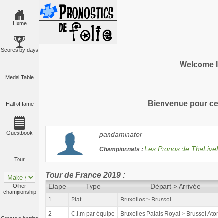
Home
Scores by days
Welcome I
Medal Table
Bienvenue pour cet
Hall of fame
Guestbook
pandaminator
Les Pronos de TheLiv
Championnats :
Tour
Tour de France 2019 :
Etape
Type
Départ > Arrivée
Other
championship
1
Plat
Bruxelles > Brussel
2
C.l.m par équipe
Bruxelles Palais Royal > Brussel At