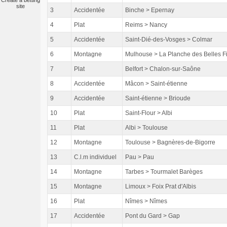
Create a betting
site
3
Accidentée
Binche > Epernay
4
Plat
Reims > Nancy
5
Accidentée
Saint-Dié-des-Vosges > Colmar
6
Montagne
Mulhouse > La Planche des Belles Fi
7
Plat
Belfort > Chalon-sur-Saône
8
Accidentée
Mâcon > Saint-étienne
9
Accidentée
Saint-étienne > Brioude
10
Plat
Saint-Flour > Albi
11
Plat
Albi > Toulouse
12
Montagne
Toulouse > Bagnères-de-Bigorre
13
C.l.m individuel
Pau > Pau
14
Montagne
Tarbes > Tourmalet Barèges
15
Montagne
Limoux > Foix Prat d'Albis
16
Plat
Nîmes > Nîmes
17
Accidentée
Pont du Gard > Gap