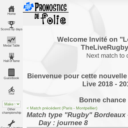
Home
Scores by days
Welcome Invité on "L
TheLiveRugby
Medal Table
Next match to
Hall of fame
Bienvenue pour cette nouvelle
Guestbook
Live 2018 - 201
Tour
Bonne chance 
< Match précédent (Paris - Montpellier)
Other
Match type "Rugby" Bordeaux 
championship
Day : journee 8