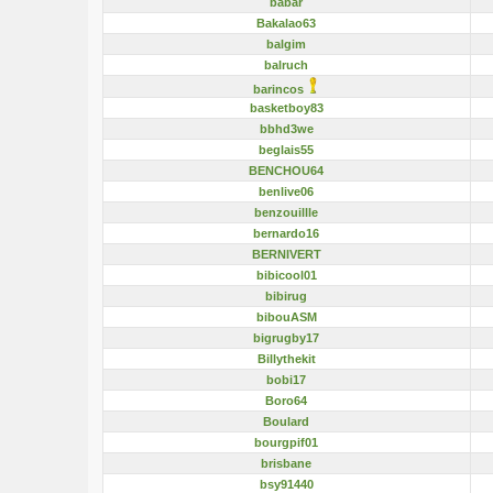
babar
Bakalao63
balgim
balruch
barincos
basketboy83
bbhd3we
beglais55
BENCHOU64
benlive06
benzouillle
bernardo16
BERNIVERT
bibicool01
bibirug
bibouASM
bigrugby17
Billythekit
bobi17
Boro64
Boulard
bourgpif01
brisbane
bsy91440