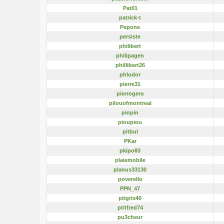
Pat01
patrick-t
Pepone
persiste
philibert
philipagen
phillibert26
phlodor
pierre31
pierrogero
pilouofmontreal
pinpin
pioupiou
pitbul
PKar
pkipo83
plaiemobile
planus33130
poverello
PPN_47
ptigris40
ptitfred74
pu3cheur