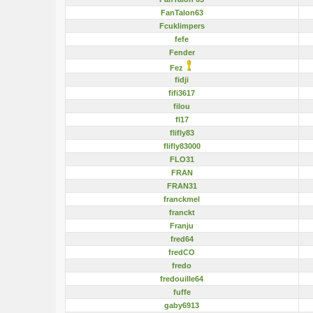
FanTalon63
Fcuklimpers
fefe
Fender
Fez
fidji
fifi3617
filou
fl17
flifly83
flifly83000
FLO31
FRAN
FRAN31
franckmel
franckt
Franju
fred64
fredCO
fredo
fredouille64
fuffe
gaby6913