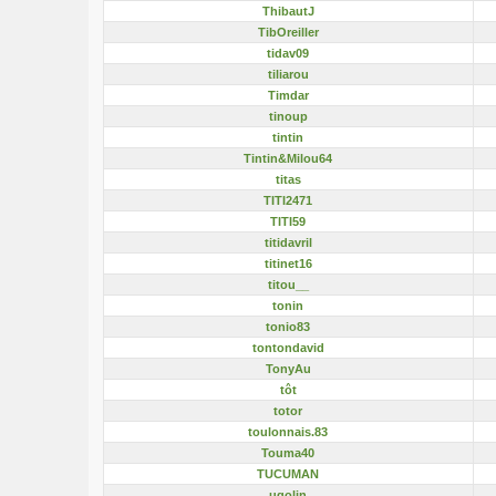
ThibautJ
TibOreiller
tidav09
tiliarou
Timdar
tinoup
tintin
Tintin&Milou64
titas
TITI2471
TITI59
titidavril
titinet16
titou__
tonin
tonio83
tontondavid
TonyAu
tôt
totor
toulonnais.83
Touma40
TUCUMAN
ugolin