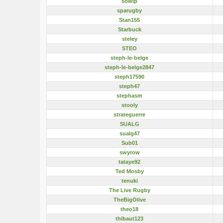
sowip
sparugby
Stan155
Starbuck
steley
STEO
steph-le-belge
steph-le-belge2847
steph17590
steph47
stephasm
stooly
strateguerre
SUALG
sualg47
Sub01
swyrow
tataye92
Ted Mosby
tenuki
The Live Rugby
TheBigOlive
theo18
thibaut123