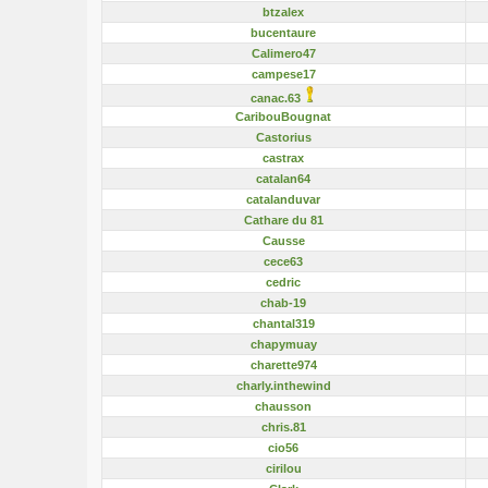
btzalex
bucentaure
Calimero47
campese17
canac.63
CaribouBougnat
Castorius
castrax
catalan64
catalanduvar
Cathare du 81
Causse
cece63
cedric
chab-19
chantal319
chapymuay
charette974
charly.inthewind
chausson
chris.81
cio56
cirilou