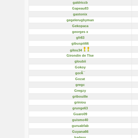
galdriccb
Gapeau83
gastonix
gegelerugbyman
Gekopaca
georges x
gfr83
gibuspit66
gilou34
Girondin de Tlse
gloubii
Gokoy
gorÃ¯
Gozat
gregc
Gregzy
gribouille
griniou
grunge63
Guaro09
guismo40
guruabfab
Guyana66
hadess