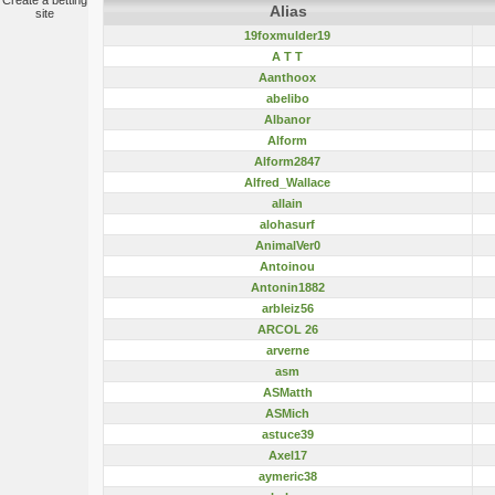
Create a betting
Alias
site
19foxmulder19
A T T
Aanthoox
abelibo
Albanor
Alform
Alform2847
Alfred_Wallace
allain
alohasurf
AnimalVer0
Antoinou
Antonin1882
arbleiz56
ARCOL 26
arverne
asm
ASMatth
ASMich
astuce39
Axel17
aymeric38