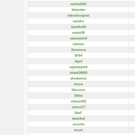
sacha2001
Salander
saloubougnat
samlhs
Samlhs83
saska38
sebastien9
sebrive
Sentenza
SF64
Sgof
sgtpepper0
shark38600
shrekmick
shura
Sibusiso
Siflex
silvsurf83
simon17
Skaf'
skanibal
souche
soum