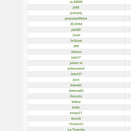
jo.64500
jo83
jocharly
joeystartiflette
JOJO64
jojo82
Jordi
JoScott
JPP
Jubrux
juju17
julien-st
julienramel
Julot17
juza
kamaiti
kelevra63
Kenzito
kilikat
koko
kotao17
kucub
l'huitre17
La Tronche