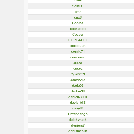
Clark
cleml31
cmr
cnx3
Cobras
cochebibi
Cocow
COPISAULT
cordouan
cornic74
coucoure
croco
cucec
Cyril6359
daavVviid
dada01
dadou38
daniel63000
david-b83
davy83
Defandango
delphyraph
deniers7
denislacout