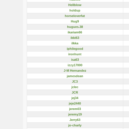
Hellblow
holdup
horseloverfat
Hug9
hugues.38
ikariam66
ikki63
ilkka
iphilegood
ironhunt
isa63
izzy17000
J-M Hernandez
jamesdean
JC3
jclec
JCR
jej34
jeje2440
jerem03
jeremy19
Jerry63
jo-charly