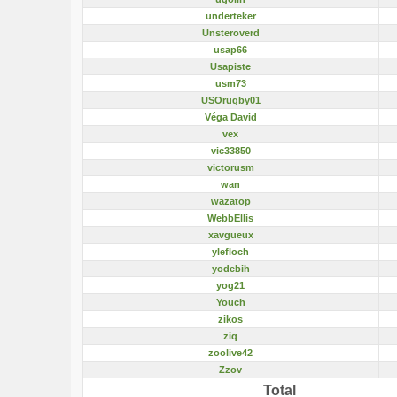
underteker
Unsteroverd
usap66
Usapiste
usm73
USOrugby01
Véga David
vex
vic33850
victorusm
wan
wazatop
WebbEllis
xavgueux
ylefloch
yodebih
yog21
Youch
zikos
ziq
zoolive42
Zzov
Total