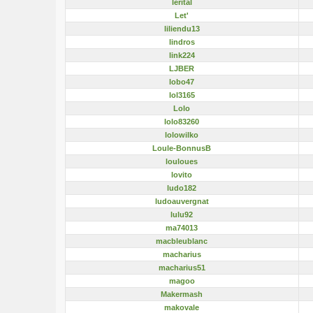
lerital
Let'
liliendu13
lindros
link224
LJBER
lobo47
lol3165
Lolo
lolo83260
lolowilko
Loule-BonnusB
louloues
lovito
ludo182
ludoauvergnat
lulu92
ma74013
macbleublanc
macharius
macharius51
magoo
Makermash
makovale