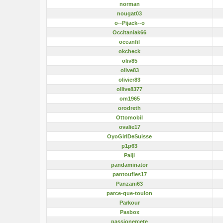
norman
nougat03
o--Pijack--o
Occitaniak66
oceanfil
okcheck
oliv85
olive83
olivier83
ollive8377
om1965
orodreth
Ottomobil
ovalie17
OyoGirlDeSuisse
p1p63
Paiji
pandaminator
pantoufles17
Panzani63
parce-que-toulon
Parkour
Pasbox
passionercete