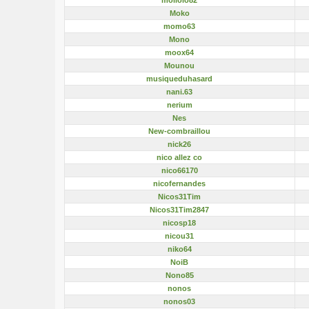
Moko
momo63
Mono
moox64
Mounou
musiqueduhasard
nani.63
nerium
Nes
New-combraillou
nick26
nico allez co
nico66170
nicofernandes
Nicos31Tim
Nicos31Tim2847
nicosp18
nicou31
niko64
NoiB
Nono85
nonos
nonos03