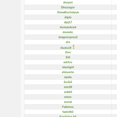
dezpol
Dhozegor
DimaRozhelyuk
diplo
djej17
domandced
domdic
dragonsyrus2
drs
Dudu19
Dvo
Edi
edrfco
elastigirl
elmuerte
epela
ércété
eric09
erik63
erton
eurral
Fabinou
fadoli63
FanTalon 63