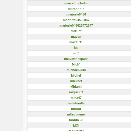
marcelmichelin
marcopolo
marjorie0456
marjorie04562847
marjorie045628472847
MatCat
maven
max1531
Mc
mc3
melvinthespace
Mich'
michael2448
Michel
mickael
Midami
miguel83
mika47
millefeuille
minou
mllegimeno
moblo 33
MOI
moilolo82