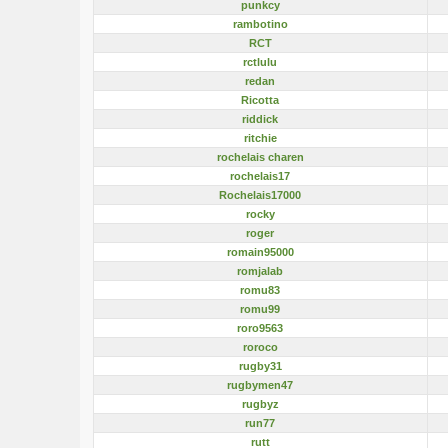
punkcy
rambotino
RCT
rctlulu
redan
Ricotta
riddick
ritchie
rochelais charen
rochelais17
Rochelais17000
rocky
roger
romain95000
romjalab
romu83
romu99
roro9563
roroco
rugby31
rugbymen47
rugbyz
run77
rutt