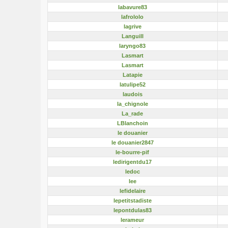
labavure83
lafrololo
lagrive
Languill
laryngo83
Lasmart
Lasmart
Latapie
latulipe52
laudois
la_chignole
La_rade
LBlanchoin
le douanier
le douanier2847
le-bourre-pif
ledirigentdu17
ledoc
lee
lefidelaire
lepetitstadiste
lepontdulas83
lerameur