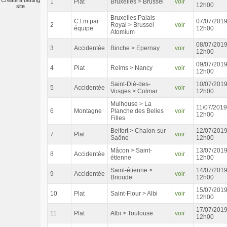
Create a betting
1
Plat
Bruxelles > Brussel
voir
12h00
site
Bruxelles Palais
C.l.m par
07/07/201
2
Royal > Brussel
voir
équipe
12h00
Atomium
08/07/201
3
Accidentée
Binche > Epernay
voir
12h00
09/07/201
4
Plat
Reims > Nancy
voir
12h00
Saint-Dié-des-
10/07/201
5
Accidentée
voir
Vosges > Colmar
12h00
Mulhouse > La
11/07/2019
6
Montagne
Planche des Belles
voir
12h00
Filles
Belfort > Chalon-sur-
12/07/201
7
Plat
voir
Saône
12h00
Mâcon > Saint-
13/07/201
8
Accidentée
voir
étienne
12h00
Saint-étienne >
14/07/201
9
Accidentée
voir
Brioude
12h00
15/07/201
10
Plat
Saint-Flour > Albi
voir
12h00
17/07/201
11
Plat
Albi > Toulouse
voir
12h00