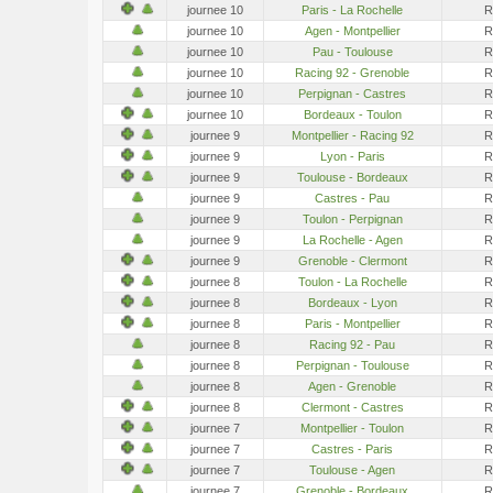
journee 10
Paris - La Rochelle
R
journee 10
Agen - Montpellier
R
journee 10
Pau - Toulouse
R
journee 10
Racing 92 - Grenoble
R
journee 10
Perpignan - Castres
R
journee 10
Bordeaux - Toulon
R
journee 9
Montpellier - Racing 92
R
journee 9
Lyon - Paris
R
journee 9
Toulouse - Bordeaux
R
journee 9
Castres - Pau
R
journee 9
Toulon - Perpignan
R
journee 9
La Rochelle - Agen
R
journee 9
Grenoble - Clermont
R
journee 8
Toulon - La Rochelle
R
journee 8
Bordeaux - Lyon
R
journee 8
Paris - Montpellier
R
journee 8
Racing 92 - Pau
R
journee 8
Perpignan - Toulouse
R
journee 8
Agen - Grenoble
R
journee 8
Clermont - Castres
R
journee 7
Montpellier - Toulon
R
journee 7
Castres - Paris
R
journee 7
Toulouse - Agen
R
journee 7
Grenoble - Bordeaux
R