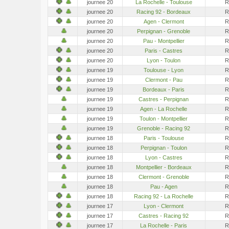
journee 20
La Rochelle - Toulouse
R
journee 20
Racing 92 - Bordeaux
R
journee 20
Agen - Clermont
R
journee 20
Perpignan - Grenoble
R
journee 20
Pau - Montpellier
R
journee 20
Paris - Castres
R
journee 20
Lyon - Toulon
R
journee 19
Toulouse - Lyon
R
journee 19
Clermont - Pau
R
journee 19
Bordeaux - Paris
R
journee 19
Castres - Perpignan
R
journee 19
Agen - La Rochelle
R
journee 19
Toulon - Montpellier
R
journee 19
Grenoble - Racing 92
R
journee 18
Paris - Toulouse
R
journee 18
Perpignan - Toulon
R
journee 18
Lyon - Castres
R
journee 18
Montpellier - Bordeaux
R
journee 18
Clermont - Grenoble
R
journee 18
Pau - Agen
R
journee 18
Racing 92 - La Rochelle
R
journee 17
Lyon - Clermont
R
journee 17
Castres - Racing 92
R
journee 17
La Rochelle - Paris
R