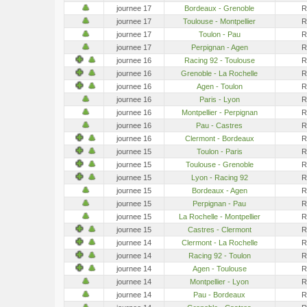
journee 17
Bordeaux - Grenoble
R
journee 17
Toulouse - Montpellier
R
journee 17
Toulon - Pau
R
journee 17
Perpignan - Agen
R
journee 16
Racing 92 - Toulouse
R
journee 16
Grenoble - La Rochelle
R
journee 16
Agen - Toulon
R
journee 16
Paris - Lyon
R
journee 16
Montpellier - Perpignan
R
journee 16
Pau - Castres
R
journee 16
Clermont - Bordeaux
R
journee 15
Toulon - Paris
R
journee 15
Toulouse - Grenoble
R
journee 15
Lyon - Racing 92
R
journee 15
Bordeaux - Agen
R
journee 15
Perpignan - Pau
R
journee 15
La Rochelle - Montpellier
R
journee 15
Castres - Clermont
R
journee 14
Clermont - La Rochelle
R
journee 14
Racing 92 - Toulon
R
journee 14
Agen - Toulouse
R
journee 14
Montpellier - Lyon
R
journee 14
Pau - Bordeaux
R