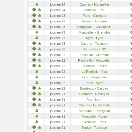
journee 24
Castres - Montpellier
R
journee 24
Toulouse - Pau
R
journee 23
Paris - Clermont
R
journee 23
Toulon - Bordeaux
R
journee 23
Perpignan - La Rochelle
R
journee 23
Montpellier - Grenoble
R
journee 23
Agen - Lyon
R
journee 23
Castres - Toulouse
R
journee 23
Pau - Racing 92
R
journee 22
Toulouse - Clermont
R
journee 22
Racing 92 - Montpellier
R
journee 22
Grenoble - Toulon
R
journee 22
La Rochelle - Pau
R
journee 22
Lyon - Perpignan
R
journee 22
Paris - Agen
R
journee 22
Bordeaux - Castres
R
journee 21
Clermont - Racing 92
R
journee 21
Pau - Lyon
R
journee 21
Castres - La Rochelle
R
journee 21
Bordeaux - Perpignan
R
journee 21
Montpellier - Agen
R
journee 21
Grenoble - Paris
R
journee 21
Toulon - Toulouse
R