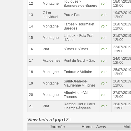
Toulouse >
18/07/201
12
Montagne
voir
Bagnères-de-Bigorre
12h00
C.l.m
19/07/201
13
Pau > Pau
voir
individuel
12h00
Tarbes > Tourmalet
20/07/201
14
Montagne
voir
Barèges
12h00
Limoux > Foix Prat
21/07/201
15
Montagne
voir
d'Albis
12h00
23/07/201
16
Plat
Nîmes > Nîmes
voir
12h00
24/07/201
17
Accidentée
Pont du Gard > Gap
voir
12h00
25/07/201
18
Montagne
Embrun > Valloire
voir
12h00
Saint-Jean-de-
26/07/201
19
Montagne
voir
Maurienne > Tignes
12h00
Albertville > Val
27/07/201
20
Montagne
voir
Thorens
12h00
Rambouillet > Paris
28/07/201
21
Plat
voir
Champs-élysées
12h00
View bets of juju17 :
Journée
Home - Away
Mat