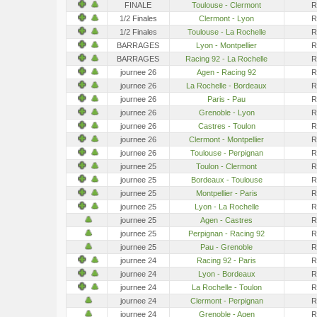
FINALE
Toulouse - Clermont
R
1/2 Finales
Clermont - Lyon
R
1/2 Finales
Toulouse - La Rochelle
R
BARRAGES
Lyon - Montpellier
R
BARRAGES
Racing 92 - La Rochelle
R
journee 26
Agen - Racing 92
R
journee 26
La Rochelle - Bordeaux
R
journee 26
Paris - Pau
R
journee 26
Grenoble - Lyon
R
journee 26
Castres - Toulon
R
journee 26
Clermont - Montpellier
R
journee 26
Toulouse - Perpignan
R
journee 25
Toulon - Clermont
R
journee 25
Bordeaux - Toulouse
R
journee 25
Montpellier - Paris
R
journee 25
Lyon - La Rochelle
R
journee 25
Agen - Castres
R
journee 25
Perpignan - Racing 92
R
journee 25
Pau - Grenoble
R
journee 24
Racing 92 - Paris
R
journee 24
Lyon - Bordeaux
R
journee 24
La Rochelle - Toulon
R
journee 24
Clermont - Perpignan
R
journee 24
Grenoble - Agen
R