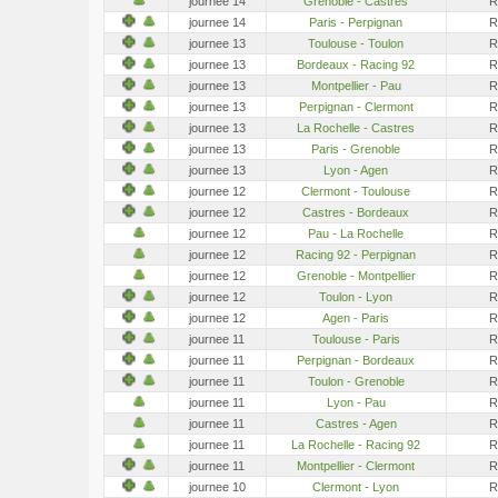
journee 14
Grenoble - Castres
R
journee 14
Paris - Perpignan
R
journee 13
Toulouse - Toulon
R
journee 13
Bordeaux - Racing 92
R
journee 13
Montpellier - Pau
R
journee 13
Perpignan - Clermont
R
journee 13
La Rochelle - Castres
R
journee 13
Paris - Grenoble
R
journee 13
Lyon - Agen
R
journee 12
Clermont - Toulouse
R
journee 12
Castres - Bordeaux
R
journee 12
Pau - La Rochelle
R
journee 12
Racing 92 - Perpignan
R
journee 12
Grenoble - Montpellier
R
journee 12
Toulon - Lyon
R
journee 12
Agen - Paris
R
journee 11
Toulouse - Paris
R
journee 11
Perpignan - Bordeaux
R
journee 11
Toulon - Grenoble
R
journee 11
Lyon - Pau
R
journee 11
Castres - Agen
R
journee 11
La Rochelle - Racing 92
R
journee 11
Montpellier - Clermont
R
journee 10
Clermont - Lyon
R