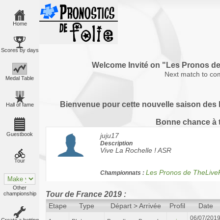
Home
Scores by days
Welcome Invité on "Les Pronos 
Next match to co
Medal Table
Bienvenue pour cette nouvelle saison des P
Hall of fame
Bonne chance à 
Guestbook
juju17
Description
Vive La Rochelle ! ASR
Tour
Les Pronos de TheLiv
Championnats :
Other
Tour de France 2019 :
championship
Etape
Type
Départ > Arrivée
Profil
Date
06/07/201