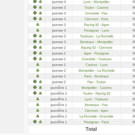
journee 4
Lyon - Montpellier
R
journee 3
Toulon - Castres
R
journee 3
Grenoble - Pau
R
journee 3
Clermont - Paris
R
journee 3
Racing 92 - Agen
R
journee 3
Perpignan - Lyon
R
journee 3
Toulouse - La Rochelle
R
journee 3
Bordeaux - Montpellier
R
journee 2
Racing 92 - Clermont
R
journee 2
Agen - Perpignan
R
journee 2
Grenoble - Toulouse
R
journee 2
Castres - Lyon
R
journee 2
Montpellier - La Rochelle
R
journee 2
Paris - Bordeaux
R
journee 2
Pau - Toulon
R
journÃ©e 1
Montpellier - Castres
R
journÃ©e 1
Toulon - Racing 92
R
journÃ©e 1
Lyon - Toulouse
R
journÃ©e 1
Bordeaux - Pau
R
journÃ©e 1
Clermont - Agen
R
journÃ©e 1
La Rochelle - Grenoble
R
journÃ©e 1
Perpignan - Paris
R
Total