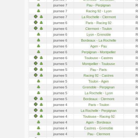
journee 7
Pau - Perpignan
R
journee 7
Racing 92 - Lyon
R
journee 7
La Rochelle - Clermont
R
journee 6
Paris - Racing 92
R
journee 6
Clermont - Toulon
R
journee 6
Lyon - Grenoble
R
journee 6
Bordeaux - La Rochelle
R
journee 6
Agen - Pau
R
journee 6
Perpignan - Montpellier
R
journee 6
Toulouse - Castres
R
journee 5
Montpellier - Toulouse
R
journee 5
Pau - Paris
R
journee 5
Racing 92 - Castres
R
journee 5
Toulon - Agen
R
journee 5
Grenoble - Perpignan
R
journee 5
La Rochelle - Lyon
R
journee 5
Bordeaux - Clermont
R
journee 4
Paris - Toulon
R
journee 4
La Rochelle - Perpignan
R
journee 4
Toulouse - Racing 92
R
journee 4
Agen - Bordeaux
R
journee 4
Castres - Grenoble
R
journee 4
Pau - Clermont
R