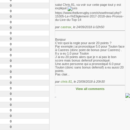
salut Chris.81, va voir sur cette page tout y est
0
expliqué
0
https://www.theliverugby.com/showthread.php?
15305-Le-r%E9glement-2017-2018-des-Pronos-
0
du-Live-du-Top-14
0
par
castrax
, le 24/09/2018 à 02h50
0
0
0
Bonjour
C'est quoi la regle pour avoir 20 points ?
0
Par exemple j ai pronostique 5.0 pour Toulon face
0
à Castres (donc point de bonus pour Castres) .
Il y a eu 1.0 pour Toulon
0
J ai eu 20 points alors que je n ai pas le bon
score mais bonus defensif pronostiqué.
0
Une autre personne qui a pronostiqué 6.0 pour
0
Toulon (donc sans bonus defensif) a eu aussi 20
points.
0
Pas clair...
0
par
chris.81
, le 23/09/2018 à 20h30
0
0
View all comments
0
0
0
0
0
0
0