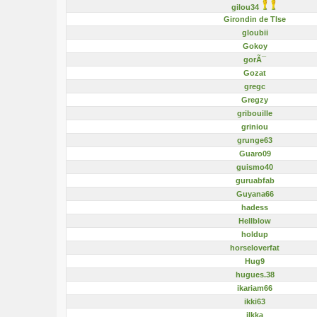
gilou34
Girondin de Tlse
gloubii
Gokoy
gorÃ¯
Gozat
gregc
Gregzy
gribouille
griniou
grunge63
Guaro09
guismo40
guruabfab
Guyana66
hadess
Hellblow
holdup
horseloverfat
Hug9
hugues.38
ikariam66
ikki63
ilkka