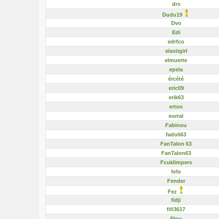
drs
Dudu19
Dvo
Edi
edrfco
elastigirl
elmuerte
epela
ércété
eric09
erik63
erton
eurral
Fabinou
fadoli63
FanTalon 63
FanTalon63
Fcuklimpers
fefe
Fender
Fez
fidji
fifi3617
filou