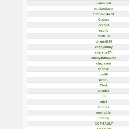
catalan64
catalanduvar
Cathare du 81
Causse
cece63
cedric
chab-19
chantal319
chapymuay
charette974
charly.inthewind
chausson
chris.81
cio56
cirilou
Clark
cleml31
cmr
cnx3
Cobras
cochebibi
Cocow
COPISAULT
cordouan