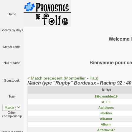
Home
Scores by days
Welcome I
Medal Table
Bienvenue pour cet
Hall of fame
< Match précédent (Montpellier - Pau)
Guestbook
Match type "Rugby" Bordeaux - Racing 92 : 4
Alias
19foxmulder19
Tour
A T T
Aanthoox
Other
abelibo
championship
Albanor
Alform
Alform2847