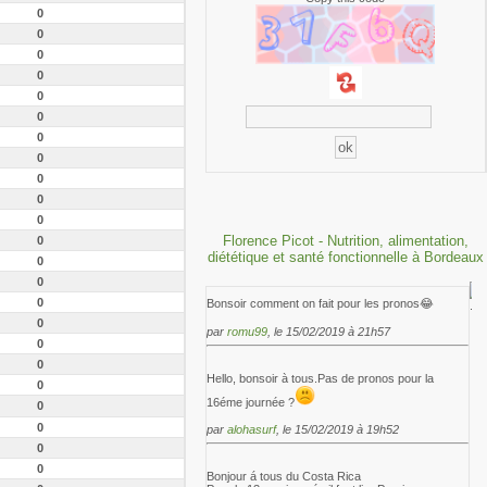
0
0
0
0
0
0
0
0
0
0
0
Florence Picot - Nutrition, alimentation,
0
diététique et santé fonctionnelle à Bordeaux
0
0
0
Bonsoir comment on fait pour les pronos😂
0
par
romu99
, le 15/02/2019 à 21h57
0
0
Hello, bonsoir à tous.Pas de pronos pour la
0
16éme journée ?
0
0
par
alohasurf
, le 15/02/2019 à 19h52
0
0
Bonjour á tous du Costa Rica