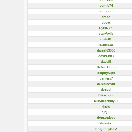
cornic74
coucoure
croco
cucec
Cyril6359
daavVviid
dada01
dadou38
daniel63000
david-b83
davy83
Defandango
delphyraph
deniers7
denislacout
dezpol
Dhozegor
DimaRozhelyuk
diplo
djej17
domandced
domdic
dragonsyrus2