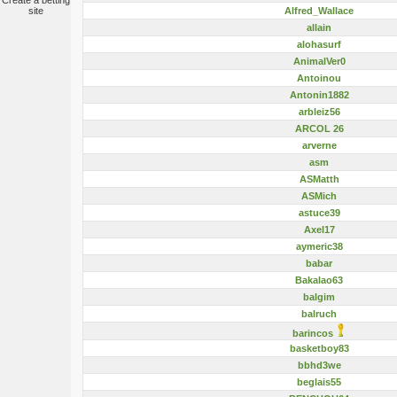
Create a betting
Alfred_Wallace
site
allain
alohasurf
AnimalVer0
Antoinou
Antonin1882
arbleiz56
ARCOL 26
arverne
asm
ASMatth
ASMich
astuce39
Axel17
aymeric38
babar
Bakalao63
balgim
balruch
barincos
basketboy83
bbhd3we
beglais55