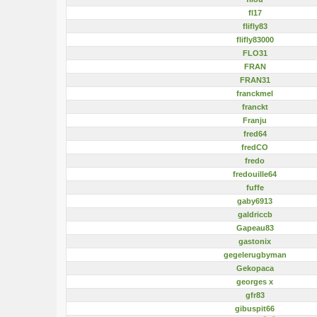
fl17
flifly83
flifly83000
FLO31
FRAN
FRAN31
franckmel
franckt
Franju
fred64
fredCO
fredo
fredouille64
fuffe
gaby6913
galdriccb
Gapeau83
gastonix
gegelerugbyman
Gekopaca
georges x
gfr83
gibuspit66