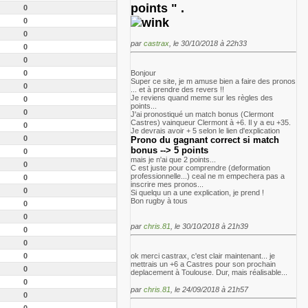
points " .
0
0
0
par
castrax
, le 30/10/2018 à 22h33
0
0
0
Bonjour
Super ce site, je m amuse bien a faire des pronos
0
... et à prendre des revers !!
Je reviens quand meme sur les règles des
0
points...
0
J'ai pronostiqué un match bonus (Clermont
Castres) vainqueur Clermont à +6. Il y a eu +35.
0
Je devrais avoir + 5 selon le lien d'explication
0
Prono du gagnant correct si match
bonus --> 5 points
0
mais je n'ai que 2 points...
0
C est juste pour comprendre (deformation
professionnelle...) ceal ne m empechera pas a
0
inscrire mes pronos...
0
Si quelqu un a une explication, je prend !
Bon rugby à tous
0
0
par
chris.81
, le 30/10/2018 à 21h39
0
0
0
ok merci castrax, c'est clair maintenant... je
mettrais un +6 a Castres pour son prochain
0
deplacement à Toulouse. Dur, mais réalisable...
0
par
chris.81
, le 24/09/2018 à 21h57
0
0