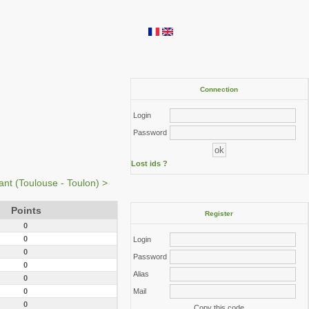
Connection
Login
Password
Lost ids ?
ant (Toulouse - Toulon) >
Points
Register
0
0
Login
0
Password
0
Alias
0
0
Mail
0
Copy this code