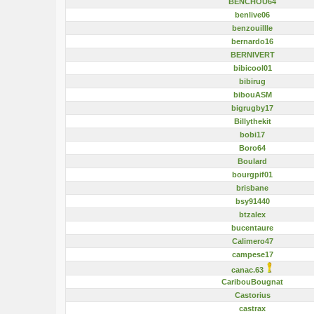
BENCHOU64
benlive06
benzouillle
bernardo16
BERNIVERT
bibicool01
bibirug
bibouASM
bigrugby17
Billythekit
bobi17
Boro64
Boulard
bourgpif01
brisbane
bsy91440
btzalex
bucentaure
Calimero47
campese17
canac.63
CaribouBougnat
Castorius
castrax