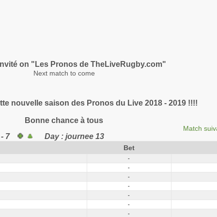
nvité on "Les Pronos de TheLiveRugby.com"
Next match to come
te nouvelle saison des Pronos du Live 2018 - 2019 !!!!
Bonne chance à tous
Match suiv
0 - 7
Day : journee 13
Bet
-
-
-
-
-
-
-