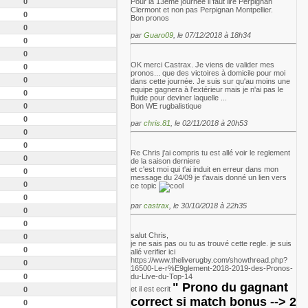
0
Pour la 13eme journée il faut lire Perpignan
Clermont et non pas Perpignan Montpellier.
0
Bon pronos
0
par
Guaro09
, le 07/12/2018 à 18h34
0
0
OK merci Castrax. Je viens de valider mes
0
pronos... que des victoires à domicile pour moi
0
dans cette journée. Je suis sur qu'au moins une
equipe gagnera à l'extérieur mais je n'ai pas le
0
fluide pour deviner laquelle ...
0
Bon WE rugbalistique
0
par
chris.81
, le 02/11/2018 à 20h53
0
0
Re Chris j'ai compris tu est allé voir le reglement
0
de la saison derniere
et c'est moi qui t'ai induit en erreur dans mon
0
message du 24/09 je t'avais donné un lien vers
0
ce topic
0
par
castrax
, le 30/10/2018 à 22h35
0
0
salut Chris,
0
je ne sais pas ou tu as trouvé cette regle. je suis
0
allé verifier ici
https://www.theliverugby.com/showthread.php?
0
16500-Le-r%E9glement-2018-2019-des-Pronos-
0
du-Live-du-Top-14
"
Prono du gagnant
et il est ecrit
0
correct si match bonus --> 2
0