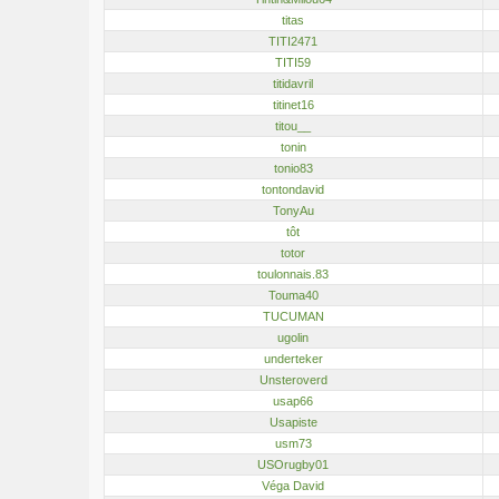
titas
TITI2471
TITI59
titidavril
titinet16
titou__
tonin
tonio83
tontondavid
TonyAu
tôt
totor
toulonnais.83
Touma40
TUCUMAN
ugolin
underteker
Unsteroverd
usap66
Usapiste
usm73
USOrugby01
Véga David