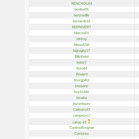
BENCHOU64
benlive06
benzouillle
bernardo16
BERNIVERT
bibicool01
bibirug
bibouASM
bigrugby17
Billythekit
bobi17
Boro64
Boulard
bourgpif01
brisbane
bsy91440
btzalex
bucentaure
Calimero47
campese17
canac.63
CaribouBougnat
Castorius