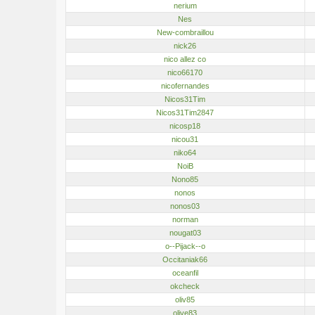
nerium
Nes
New-combraillou
nick26
nico allez co
nico66170
nicofernandes
Nicos31Tim
Nicos31Tim2847
nicosp18
nicou31
niko64
NoiB
Nono85
nonos
nonos03
norman
nougat03
o--Pijack--o
Occitaniak66
oceanfil
okcheck
oliv85
olive83