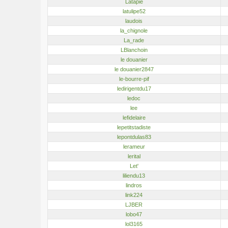
Latapie
latulipe52
laudois
la_chignole
La_rade
LBlanchoin
le douanier
le douanier2847
le-bourre-pif
ledirigentdu17
ledoc
lee
lefidelaire
lepetitstadiste
lepontdulas83
lerameur
lerital
Let'
liliendu13
lindros
link224
LJBER
lobo47
lol3165