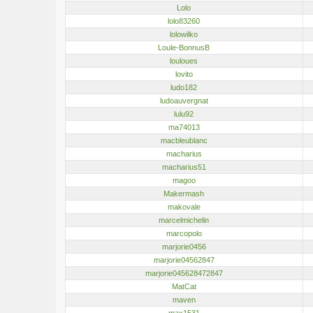
Lolo
lolo83260
lolowilko
Loule-BonnusB
louloues
lovito
ludo182
ludoauvergnat
lulu92
ma74013
macbleublanc
macharius
macharius51
magoo
Makermash
makovale
marcelmichelin
marcopolo
marjorie0456
marjorie04562847
marjorie045628472847
MatCat
maven
max1531