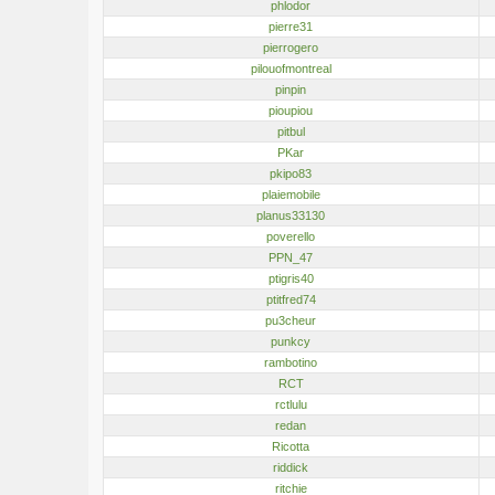
phlodor
pierre31
pierrogero
pilouofmontreal
pinpin
pioupiou
pitbul
PKar
pkipo83
plaiemobile
planus33130
poverello
PPN_47
ptigris40
ptitfred74
pu3cheur
punkcy
rambotino
RCT
rctlulu
redan
Ricotta
riddick
ritchie