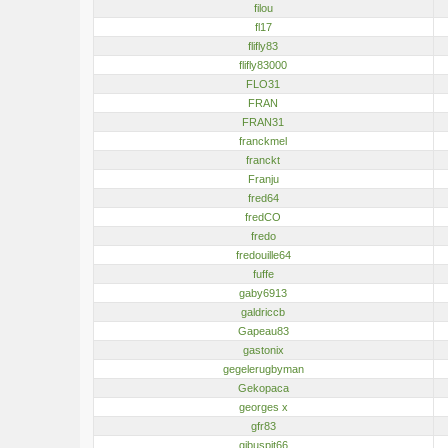
filou
fl17
flifly83
flifly83000
FLO31
FRAN
FRAN31
franckmel
franckt
Franju
fred64
fredCO
fredo
fredouille64
fuffe
gaby6913
galdriccb
Gapeau83
gastonix
gegelerugbyman
Gekopaca
georges x
gfr83
gibuspit66