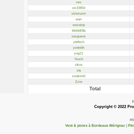
vex
vic33850
victorusm
wan
wazatop
WebbEllis
xavgueux
ylefloch
yodebih
yog21
Youch
zikos
ziq
zoolive42
Zzov
Total
Copyright © 2022 Pron
xt
Vent & pistes à Bordeaux-Mérignac
|
Pit