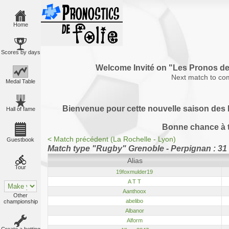
Home
Scores by days
Welcome Invité on "Les Pronos 
Next match to co
Medal Table
Bienvenue pour cette nouvelle saison des P
Hall of fame
Bonne chance à 
< Match précédent (La Rochelle - Lyon)
Guestbook
Match type "Rugby" Grenoble - Perpignan : 3
Alias
Tour
19foxmulder19
A T T
Aanthoox
Other
abelibo
championship
Albanor
Alform