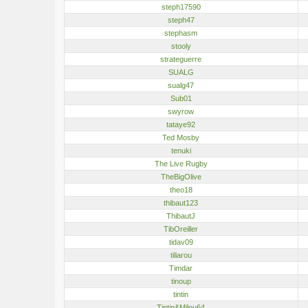
steph17590
steph47
stephasm
stooly
strateguerre
SUALG
sualg47
Sub01
swyrow
tataye92
Ted Mosby
tenuki
The Live Rugby
TheBigOlive
theo18
thibaut123
ThibautJ
TibOreiller
tidav09
tiliarou
Timdar
tinoup
tintin
Tintin&Milou64