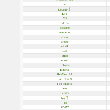
drs
Dudu19
Dvo
Edi
edrfco
elastigirl
elmuerte
epela
ércété
eric09
erik63
erton
eurral
Fabinou
fadoli63
FanTalon 63
FanTalon63
Fcuklimpers
fefe
Fender
Fez
fidji
fifi3617