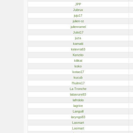
JPP
Jubrux
juju17
julien-st
julienramel
Julot17
juza
kamaiti
kelevra63
Kenzito
kilikat
koko
kotao17
kucub
l'huitre17
La Tronche
labavure83
lafrololo
lagrive
Languill
laryngo83
Lasmart
Lasmart