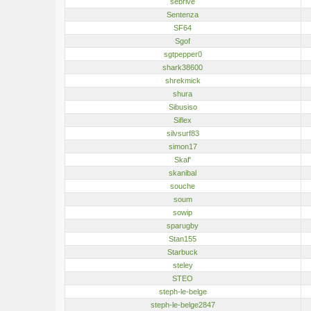
sebrive
Sentenza
SF64
Sgof
sgtpepper0
shark38600
shrekmick
shura
Sibusiso
Siflex
silvsurf83
simon17
Skaf'
skanibal
souche
soum
sowip
sparugby
Stan155
Starbuck
steley
STEO
steph-le-belge
steph-le-belge2847