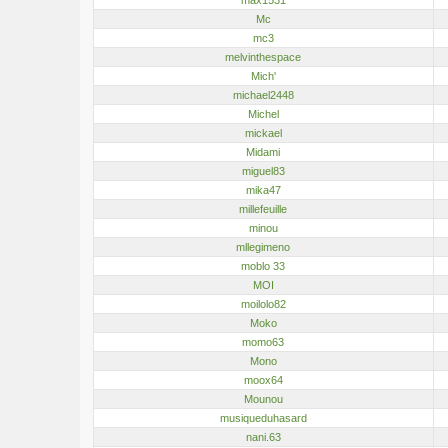
Mc
mc3
melvinthespace
Mich'
michael2448
Michel
mickael
Midami
miguel83
mika47
millefeuille
minou
mllegimeno
moblo 33
MOI
moilolo82
Moko
momo63
Mono
moox64
Mounou
musiqueduhasard
nani.63