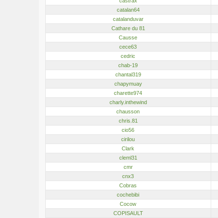
castrax
catalan64
catalanduvar
Cathare du 81
Causse
cece63
cedric
chab-19
chantal319
chapymuay
charette974
charly.inthewind
chausson
chris.81
cio56
cirilou
Clark
cleml31
cmr
cnx3
Cobras
cochebibi
Cocow
COPISAULT