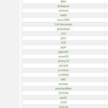
ilkka
iphilegood
ironhunt
isa63
izzy17000
J-M Hernandez
jamesdean
JC3
jclec
JCR
jej34
jeje2440
jerem03
jeremy19
Jerry63
jo-charly
jo.64500
jo83
jocharly
joeystartiflette
JOJO64
jojo82
Jordi
JoScott