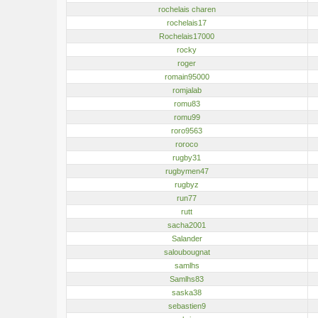
rochelais charen
rochelais17
Rochelais17000
rocky
roger
romain95000
romjalab
romu83
romu99
roro9563
roroco
rugby31
rugbymen47
rugbyz
run77
rutt
sacha2001
Salander
saloubougnat
samlhs
Samlhs83
saska38
sebastien9