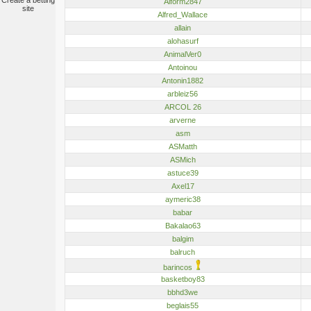
Create a betting
Alform2847
site
Alfred_Wallace
allain
alohasurf
AnimalVer0
Antoinou
Antonin1882
arbleiz56
ARCOL 26
arverne
asm
ASMatth
ASMich
astuce39
Axel17
aymeric38
babar
Bakalao63
balgim
balruch
barincos
basketboy83
bbhd3we
beglais55