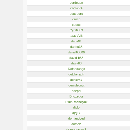
cordouan
cornic74
coucoure
croco
cucec
Cyril6359
daavVviid
dada01
dadou38
daniel63000
david-b83
davy83
Defandango
delphyraph
deniers7
denislacout
dezpol
Dhozegor
DimaRozhelyuk
diplo
djej17
domandced
domdic
dragonsyrus2