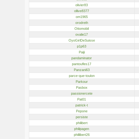
olivier83
ollive8377
om1965
orodreth
Ottomobil
ovalie17
OyoGirlDeSuisse
p1p63
Paiji
pandaminator
pantoufles17
Panzani63
parce-que-toulon
Parkour
Pasbox
passionercete
Pat01
patrick-t
Pepone
persiste
philibert
philipagen
phillibert26