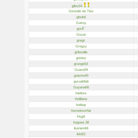
gilou34
Girondin de Tlse
gloubii
Gokoy
gorÃ¯
Gozat
gregc
Gregzy
gribouille
griniou
grunge63
Guaro09
guismo40
guruabfab
Guyana66
hadess
Hellblow
holdup
horseloverfat
Hug9
hugues.38
ikariam66
ikki63