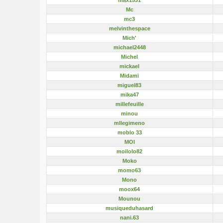
Mc
mc3
melvinthespace
Mich'
michael2448
Michel
mickael
Midami
miguel83
mika47
millefeuille
minou
mllegimeno
moblo 33
MOI
moilolo82
Moko
momo63
Mono
moox64
Mounou
musiqueduhasard
nani.63