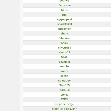
sebrive
Sentenza
SF64
Sgof
sgtpepper0
shark38600
shrekmick
shura
Sibusiso
Siflex
silvsurf83
simon17
Skaf'
skanibal
souche
soum
sowip
sparugby
Stan155
Starbuck
steley
STEO
steph-le-belge
steph-le-belge2847