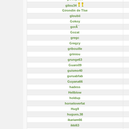
gilou34
Girondin de Tlse
gloubii
Gokoy
gorÃ¯
Gozat
gregc
Gregzy
gribouille
griniou
grunge63
Guaro09
guismo40
guruabfab
Guyana66
hadess
Hellblow
holdup
horseloverfat
Hug9
hugues.38
ikariam66
ikki63