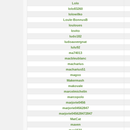
Lolo
lolo83260
lolowilko
Loule-BonnusB
louloues
lovito
ludo182
ludoauvergnat
lulu92
ma74013
macbleublanc
macharius
macharius51
magoo
Makermash
makovale
marcelmichelin
marcopolo
marjorie0456
marjorie04562847
marjorie045628472847
MatCat
maven
max1531