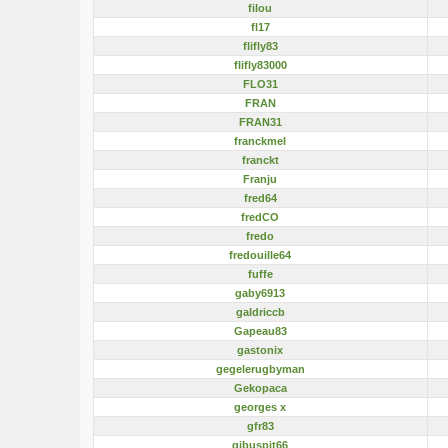
filou
fl17
flifly83
flifly83000
FLO31
FRAN
FRAN31
franckmel
franckt
Franju
fred64
fredCO
fredo
fredouille64
fuffe
gaby6913
galdriccb
Gapeau83
gastonix
gegelerugbyman
Gekopaca
georges x
gfr83
gibuspit66