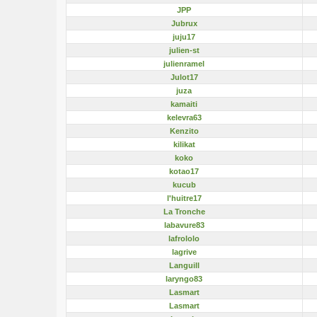
JPP
Jubrux
juju17
julien-st
julienramel
Julot17
juza
kamaiti
kelevra63
Kenzito
kilikat
koko
kotao17
kucub
l'huitre17
La Tronche
labavure83
lafrololo
lagrive
Languill
laryngo83
Lasmart
Lasmart