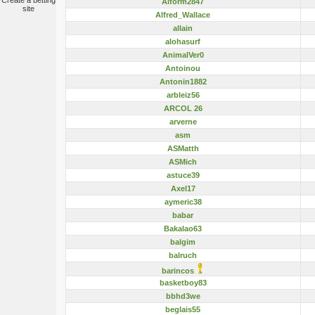
Create a betting
Alform2847
site
Alfred_Wallace
allain
alohasurf
AnimalVer0
Antoinou
Antonin1882
arbleiz56
ARCOL 26
arverne
asm
ASMatth
ASMich
astuce39
Axel17
aymeric38
babar
Bakalao63
balgim
balruch
barincos
basketboy83
bbhd3we
beglais55