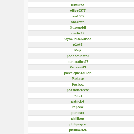
olivier83
ollive8377
om1965
orodreth
Ottomobil
ovalie17
OyoGirlDeSuisse
p1p63
Paiji
pandaminator
pantoufles17
Panzani63
parce-que-toulon
Parkour
Pasbox
passionercete
Pat01
patrick-t
Pepone
persiste
philibert
philipagen
phillibert26