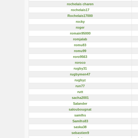
rochelais charen
rochelais17
Rochelais17000
rocky
roger
romain95000
romjalab
romu83
romu99
roro9563
roroco
rugby31
rugbymen47
rugbyz
run77
rutt
sacha2001
Salander
saloubougnat
samlhs
Samlhs83
saska38
sebastien9