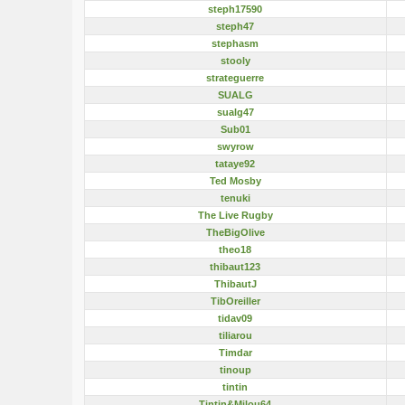
steph17590
steph47
stephasm
stooly
strateguerre
SUALG
sualg47
Sub01
swyrow
tataye92
Ted Mosby
tenuki
The Live Rugby
TheBigOlive
theo18
thibaut123
ThibautJ
TibOreiller
tidav09
tiliarou
Timdar
tinoup
tintin
Tintin&Milou64