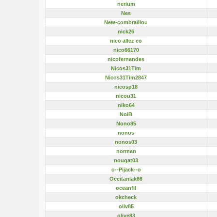
nerium
Nes
New-combraillou
nick26
nico allez co
nico66170
nicofernandes
Nicos31Tim
Nicos31Tim2847
nicosp18
nicou31
niko64
NoiB
Nono85
nonos
nonos03
norman
nougat03
o--Pijack--o
Occitaniak66
oceanfil
okcheck
oliv85
olive83