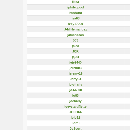
ilkka
iphilegood
ironhunt
isa63
izzy17000
J-M Hernandez
jamesdean
JC3
jclec
JCR
jej34
jeje2440
jerem03
jeremy19
Jerry63
jo-charly
jo.64500
jo83
jocharly
joeystartiflette
JOJO64
jojo82
Jordi
JoScott