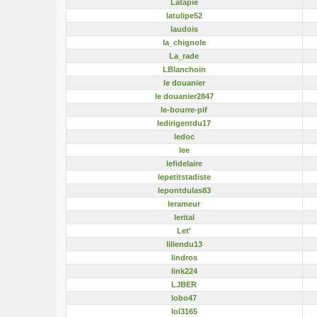
Latapie
latulipe52
laudois
la_chignole
La_rade
LBlanchoin
le douanier
le douanier2847
le-bourre-pif
ledirigentdu17
ledoc
lee
lefidelaire
lepetitstadiste
lepontdulas83
lerameur
lerital
Let'
liliendu13
lindros
link224
LJBER
lobo47
lol3165