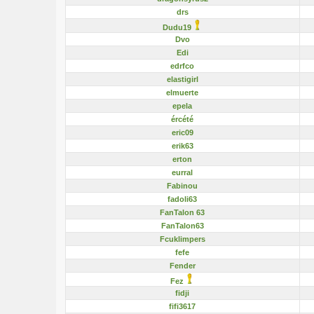
drs
Dudu19
Dvo
Edi
edrfco
elastigirl
elmuerte
epela
ércété
eric09
erik63
erton
eurral
Fabinou
fadoli63
FanTalon 63
FanTalon63
Fcuklimpers
fefe
Fender
Fez
fidji
fifi3617