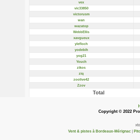
vex
vic33850
victorusm
wan
wazatop
WebbEllis
xavgueux
ylefloch
yodebih
yog21
Youch
zikos
ziq
zoolive42
Zzov
Total
Copyright © 2022 Pron
xt
Vent & pistes à Bordeaux-Mérignac
|
Pit