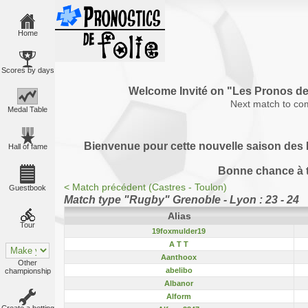
Home
Scores by days
Welcome Invité on "Les Pronos 
Next match to co
Medal Table
Bienvenue pour cette nouvelle saison des P
Hall of fame
Bonne chance à 
< Match précédent (Castres - Toulon)
Guestbook
Match type "Rugby" Grenoble - Lyon : 23 - 2
Alias
Tour
19foxmulder19
A T T
Aanthoox
Other
abelibo
championship
Albanor
Alform