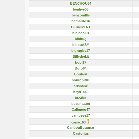
BENCHOU64
benlive06
benzouillle
bernardo16
BERNIVERT
bibicool01
bibirug
bibouASM
bigrugby17
Billythekit
bobi17
Boro64
Boulard
bourgpif01
brisbane
bsy91440
btzalex
bucentaure
Calimero47
campese17
canac.63
CaribouBougnat
Castorius