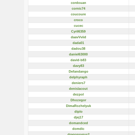
cordouan
cornic74
coucoure
croco
cucec
Cyril6359
daavVviid
dada01
dadou38
daniel63000
david-b83
davy83
Defandango
delphyraph
deniers7
denislacout
dezpol
Dhozegor
DimaRozhelyuk
diplo
djej17
domandced
domdic
dragonsyrus2