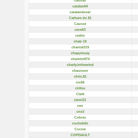
castrax
catalan64
catalanduvar
Cathare du 81
Causse
cece63
cedric
chab-19
chantal319
chapymuay
charette974
charly.inthewind
chausson
chris.81
cio56
cirilou
Clark
cleml31
cmr
cnx3
Cobras
cochebibi
Cocow
COPISAULT