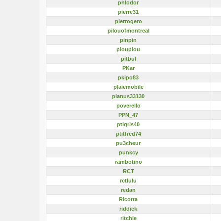
phlodor
pierre31
pierrogero
pilouofmontreal
pinpin
pioupiou
pitbul
PKar
pkipo83
plaiemobile
planus33130
poverello
PPN_47
ptigris40
ptitfred74
pu3cheur
punkcy
rambotino
RCT
rctlulu
redan
Ricotta
riddick
ritchie