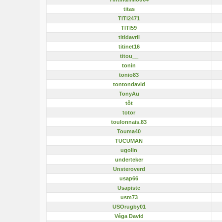
titas
TITI2471
TITI59
titidavril
titinet16
titou__
tonin
tonio83
tontondavid
TonyAu
tôt
totor
toulonnais.83
Touma40
TUCUMAN
ugolin
underteker
Unsteroverd
usap66
Usapiste
usm73
USOrugby01
Véga David